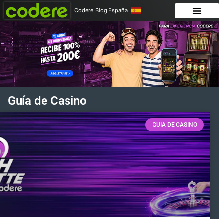
Codere Blog España
Guía de Casino
GUIA DE CASINO