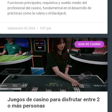
Funciones principales, requisitos y sueldo medio del
profesional del casino, fundamental en el desarrollo de
prácticas como la ruleta o el blackjack.
septiembre 19, 2024
9:37 pm
GUIA DE CASINO
Juegos de casino para disfrutar entre 2
o más personas