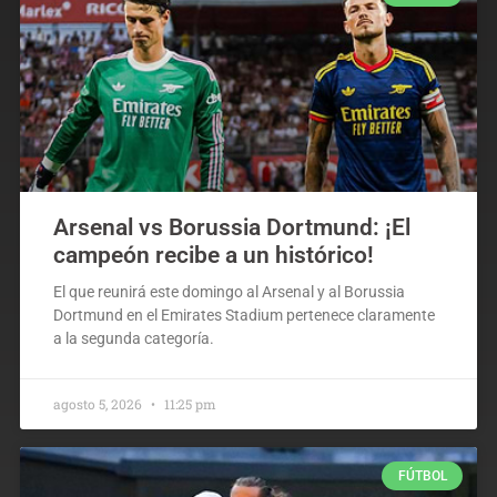
Arsenal vs Borussia Dortmund: ¡El
campeón recibe a un histórico!
El que reunirá este domingo al Arsenal y al Borussia
Dortmund en el Emirates Stadium pertenece claramente
a la segunda categoría.
agosto 5, 2026
11:25 pm
FÚTBOL