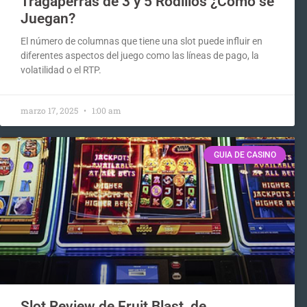
Tragaperras de 3 y 5 Rodillos ¿Cómo se
Juegan?
El número de columnas que tiene una slot puede influir en
diferentes aspectos del juego como las líneas de pago, la
volatilidad o el RTP.
marzo 17, 2025
1:00 am
GUIA DE CASINO
Slot Review de Fruit Blast, de