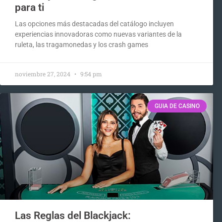
para ti
Las opciones más destacadas del catálogo incluyen
experiencias innovadoras como nuevas variantes de la
ruleta, las tragamonedas y los crash games
noviembre 27, 2024
9:54 pm
GUIA DE CASINO
Las Reglas del Blackjack: