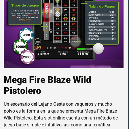
Mega Fire Blaze Wild
Pistolero
Un escenario del Lejano Oeste con vaqueros y mucho
polvo es la forma en la que se presenta Mega Fire Blaze
Wild Pistolero. Esta slot online cuenta con un método de
juego base simple e intuitivo, así como una temática