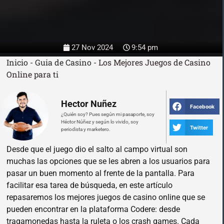
27 Nov 2024
9:54 pm
Inicio
-
Guia de Casino
-
Los Mejores Juegos de Casino
Online para ti
Hector Nuñez
Facebook
¿Quién soy? Pues según mi pasaporte, soy
Héctor Núñez y según lo vivido, soy
Twitter
periodista y marketero.
Desde que el juego dio el salto al campo virtual son
muchas las opciones que se les abren a los usuarios para
pasar un buen momento al frente de la pantalla. Para
facilitar esa tarea de búsqueda, en este artículo
repasaremos los mejores juegos de casino online que se
pueden encontrar en la plataforma Codere: desde
tragamonedas hasta la ruleta o los crash games. Cada