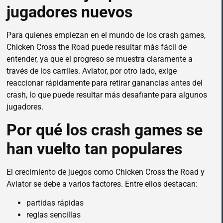
jugadores nuevos
Para quienes empiezan en el mundo de los crash games,
Chicken Cross the Road puede resultar más fácil de
entender, ya que el progreso se muestra claramente a
través de los carriles.
Aviator, por otro lado, exige
reaccionar rápidamente para retirar ganancias antes del
crash, lo que puede resultar más desafiante para algunos
jugadores.
Por qué los crash games se
han vuelto tan populares
El crecimiento de juegos como Chicken Cross the Road y
Aviator se debe a varios factores.
Entre ellos destacan:
partidas rápidas
reglas sencillas