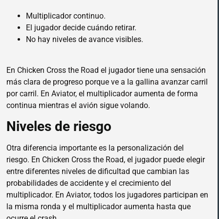
Multiplicador continuo.
El jugador decide cuándo retirar.
No hay niveles de avance visibles.
En Chicken Cross the Road el jugador tiene una sensación
más clara de progreso porque ve a la gallina avanzar carril
por carril.
En Aviator, el multiplicador aumenta de forma
continua mientras el avión sigue volando.
Niveles de riesgo
Otra diferencia importante es la personalización del
riesgo.
En Chicken Cross the Road, el jugador puede elegir
entre diferentes niveles de dificultad que cambian las
probabilidades de accidente y el crecimiento del
multiplicador.
En Aviator, todos los jugadores participan en
la misma ronda y el multiplicador aumenta hasta que
ocurre el crash.