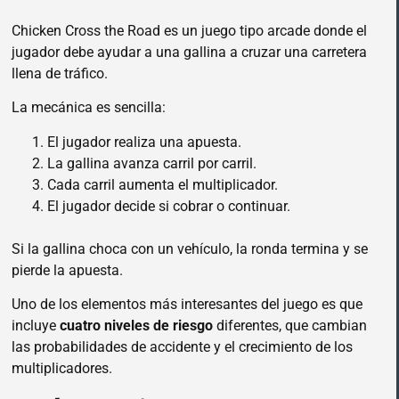
Chicken Cross the Road es un juego tipo arcade donde el
jugador debe ayudar a una gallina a cruzar una carretera
llena de tráfico.
La mecánica es sencilla:
El jugador realiza una apuesta.
La gallina avanza carril por carril.
Cada carril aumenta el multiplicador.
El jugador decide si cobrar o continuar.
Si la gallina choca con un vehículo, la ronda termina y se
pierde la apuesta.
Uno de los elementos más interesantes del juego es que
incluye
cuatro niveles de riesgo
diferentes, que cambian
las probabilidades de accidente y el crecimiento de los
multiplicadores.