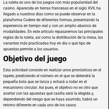
La ruleta es uno de los juegos con más popularidad del
casino. Aparecida en tierras francesas en el siglo XVII, ha
llegado a nuestros días como se puede observar en la
plataforma Codere de diferentes formas, presentando la
experiencia en tiempo real y con un amplio abanico de
modalidades. En este artículo repasaremos las principales
reglas de la ruleta, así como la distribución de la mesa, las
variantes más practicadas hoy en día o qué tipo de
apuestas permite a los usuarios.
Objetivo del juego
Esta actividad consiste en realizar unos pronósticos en el
tapete, prediciendo el número en el que se detendrá la
pequeña bola que se lanza y echará a rodar en el
mecanismo circular. Así pues, el objetivo no es otro que
acertar con las apuestas qué casilla será la elegida y,
dependiendo del riesgo que se haya asumido, habrá un
retorno diferente en cada uno de los casos.