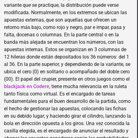
variante que se practique, la distribución puede verse
modificada. Normalmente, en los extremos se ubican las
apuestas externas, que son aquellas que ofrecen un
retorno más bajo, como rojo y negro, par e impar, pasa y
falta, docenas o columnas. En la parte central o en la
banda más alejada se encuentran los números, con las
apuestas internas. Estos se organizan en 3 columnas de
12 hileras donde están depositados los 36 números: del 1
al 36. En la parte superior, y dependiendo de la variante, se
ubica el cero (0) en solitario o acompañado del doble cero
(00). El papel del crupier, presente en otros juegos como el
blackjack en Codere
, tiene mucha relevancia en la ruleta
tanto física como virtual. Es el encargado de tareas
fundamentales para el buen desarrollo de la partida, como
el hecho de gestionar las apuestas, colocando las fichas
en su debido lugar; y haciendo girar el cilindro, lanzando la
bola en dirección opuesta a los giros. Una vez conocida la
casilla elegida, es el encargado de anunciar el resultado y