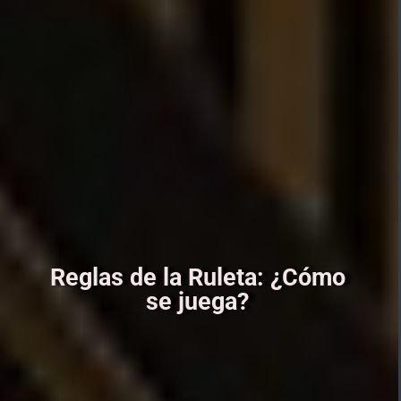
Reglas de la Ruleta: ¿Cómo
se juega?