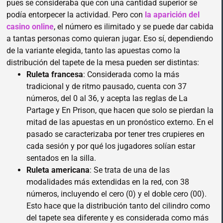
pues se consideraba que con una cantidad superior se
podía entorpecer la actividad. Pero con
la aparición del
casino online
, el número es ilimitado y se puede dar cabida
a tantas personas como quieran jugar. Eso sí, dependiendo
de la variante elegida, tanto las apuestas como la
distribución del tapete de la mesa pueden ser distintas:
Ruleta francesa
: Considerada como la más
tradicional y de ritmo pausado, cuenta con 37
números, del 0 al 36, y acepta las reglas de La
Partage y En Prison, que hacen que solo se pierdan la
mitad de las apuestas en un pronóstico externo. En el
pasado se caracterizaba por tener tres crupieres en
cada sesión y por qué los jugadores solían estar
sentados en la silla.
Ruleta americana
: Se trata de una de las
modalidades más extendidas en la red, con 38
números, incluyendo el cero (0) y el doble cero (00).
Esto hace que la distribución tanto del cilindro como
del tapete sea diferente y es considerada como más