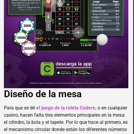
Diseño de la mesa
Para que se dé
el juego de la ruleta Codere
, o en cualquier
casino, hacen falta tres elementos principales en la mesa:
el cilindro, la bola y el tapete. Por lo que hace al primero, es
el mecanismo circular donde están los diferentes números