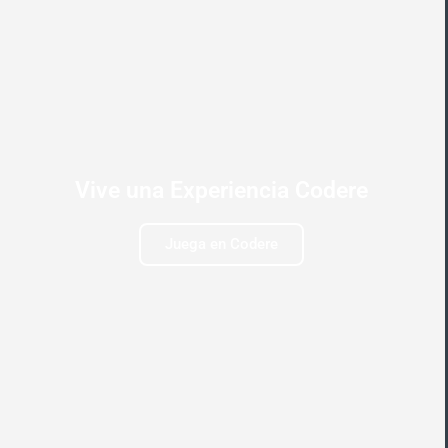
Vive una Experiencia Codere
Juega en Codere