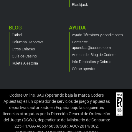
Blackjack
BLOG
AYUDA
Fútbol
Ayuda Términos y condiciones
Columna Deportiva
Contacto:
apuestas@codere.com
Otros Enlaces
Acerca del Blog de Codere
Guía de Casino
Info Depósitos y Cobros
Ruleta Aleatoria
Cómo apostar
Codere Online, SAU (operando baja la marca Codere
Apuestas) es un operador de servicios de juego y apuestas
deportivas autorizado en España bajo las siguientes
licencias otorgadas por la Dirección General de Ordenación
del Juego (DGOJ), dependiente del Ministerio de Consumo:
225-11/GA/A86346038/SGR, AOC/2014/002,