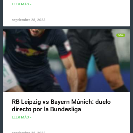
LEER MÁS »
septiembre 28, 2023
FÚTBOL
RB Leipzig vs Bayern Múnich: duelo
directo por la Bundesliga
LEER MÁS »
septiembre 28, 2023