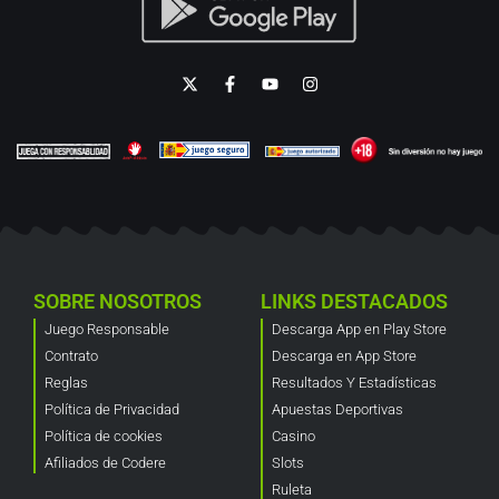
SOBRE NOSOTROS
LINKS DESTACADOS
Juego Responsable
Descarga App en Play Store
Contrato
Descarga en App Store
Reglas
Resultados Y Estadísticas
Política de Privacidad
Apuestas Deportivas
Política de cookies
Casino
Afiliados de Codere
Slots
Ruleta