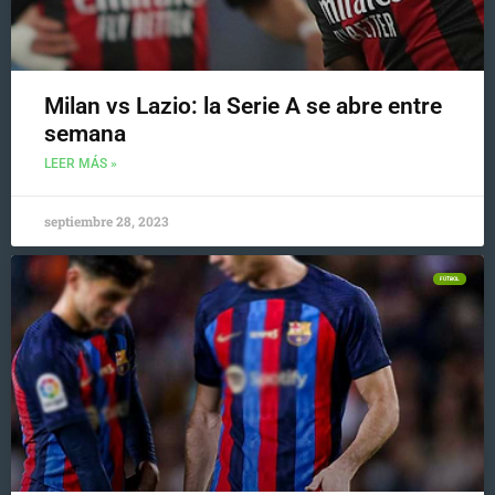
Milan vs Lazio: la Serie A se abre entre
semana
LEER MÁS »
septiembre 28, 2023
FÚTBOL