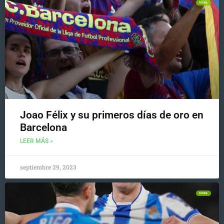
FÚTBOL
Joao Félix y su primeros días de oro en
Barcelona
LEER MÁS »
septiembre 29, 2023
FÚTBOL