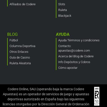
Afiliados de Codere
Slots
Ruleta
Blackjack
BLOG
AYUDA
Fútbol
Ayuda Términos y condiciones
Columna Deportiva
Contacto:
apuestas@codere.com
Otros Enlaces
Acerca del Blog de Codere
Guía de Casino
Info Depósitos y Cobros
Ruleta Aleatoria
Cómo apostar
Codere Online, SAU (operando baja la marca Codere
Apuestas) es un operador de servicios de juego y apuestas
deportivas autorizado en España bajo las siguientes
licencias otorgadas por la Dirección General de Ordenación