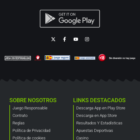
SOBRE NOSOTROS
LINKS DESTACADOS
Juego Responsable
Descarga App en Play Store
Contrato
Descarga en App Store
Reglas
Resultados Y Estadísticas
Política de Privacidad
Apuestas Deportivas
Política de cookies
Casino