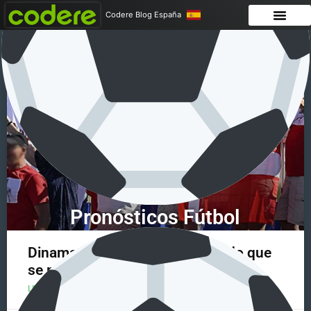
Codere Blog España
archivo
FÚTBOL
Pronósticos Fútbol
Dinamarca vs Francia: un partido que
se repetirá en el Mundial
LEER MÁS »