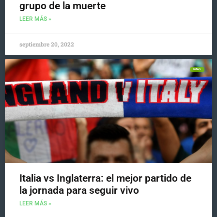
grupo de la muerte
LEER MÁS »
septiembre 20, 2022
FÚTBOL
Italia vs Inglaterra: el mejor partido de
la jornada para seguir vivo
LEER MÁS »