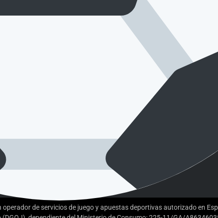
BLOG
AYUDA
Fútbol
Ayuda Términos y condiciones
Columna Deportiva
Contacto:
apuestas@codere.com
Otros Enlaces
Acerca del Blog de Codere
Guía de Casino
Info Depósitos y Cobros
Ruleta Aleatoria
Cómo apostar
operador de servicios de juego y apuestas deportivas autorizado en Esp
uego (DGOJ), dependiente del Ministerio de Consumo: 225-11/GA/A86346