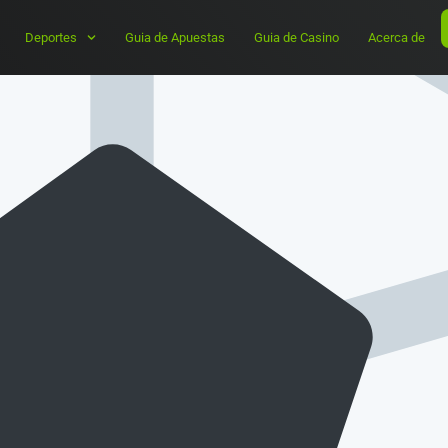
Deportes
Guia de Apuestas
Guia de Casino
Acerca de
FÚTBOL
FÚTBOL
eal
Racing de Santander
S
cando
vs Levante: entre el
o
era
descenso y el ascenso
LEER MÁS »
L