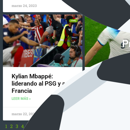
marzo 24, 2023
marzo 23, 2023
FÚTBOL
P
Kylian Mbappé:
Harry Kane: c
liderando al PSG y a
leyenda gole
Francia
Inglaterra
LEER MÁS »
LEER MÁS »
marzo 22, 2023
marzo 22, 2023
1
2
3
4
5
6
7
8
9
10
11
12
13
14
15
16
17
18
19