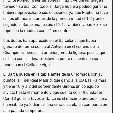
ni Oriol Romeu ni Ferran Torres ni Marc-André ter Stegen
tuvieron su día. Con todo, el Barça hubiera podido ganar si
hubiera aprovechado sus ocasiones, ya que Raphinha tuvo
en los últimos instantes de la primera mitad el 1-2 y acto
seguido el Barcelona recibió el 2-1. También, Joao Félix se
topó con la madera con 2-1 en contra.
Las dudas han aparecido en el Barcelona, que había
ganado de forma sólida al Antwerp en el estreno de la
Champions, pero en la anterior jornada liguera, pese a que
se hizo con el liderato, estuvo a punto de perder en su
feudo con el Celta de Vigo.
El Barça queda en la tabla antes de la 8ª jornada con 17
puntos, a 1 del Real Madrid, que ganó a la UD Las Palmas
y tiene 18, y a 2 del sorprendente Girona, único equipo
invicto hasta el momento y que cuenta con 19 unidades.
Con 18 goles a favor, el Barça es el máximo anotador, pero
ha recibido ya 8 dianas, una cifra discreta en comparación
a la pasada temporada.