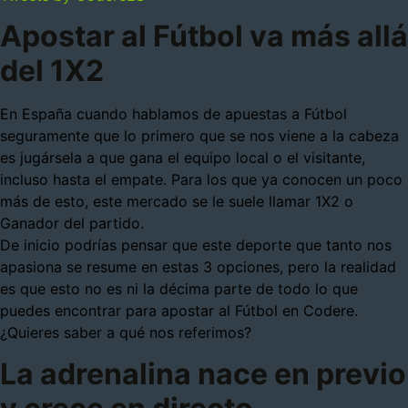
Apostar al Fútbol va más allá
del 1X2
En España cuando hablamos de apuestas a Fútbol
seguramente que lo primero que se nos viene a la cabeza
es jugársela a que gana el equipo local o el visitante,
incluso hasta el empate. Para los que ya conocen un poco
más de esto, este mercado se le suele llamar 1X2 o
Ganador del partido.
De inicio podrías pensar que este deporte que tanto nos
apasiona se resume en estas 3 opciones, pero la realidad
es que esto no es ni la décima parte de todo lo que
puedes encontrar para apostar al Fútbol en Codere.
¿Quieres saber a qué nos referimos?
La adrenalina nace en previo