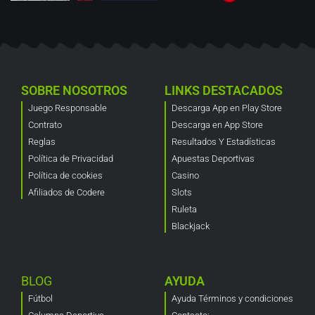
SOBRE NOSOTROS
LINKS DESTACADOS
Juego Responsable
Descarga App en Play Store
Contrato
Descarga en App Store
Reglas
Resultados Y Estadísticas
Política de Privacidad
Apuestas Deportivas
Política de cookies
Casino
Afiliados de Codere
Slots
Ruleta
Blackjack
BLOG
AYUDA
Fútbol
Ayuda Términos y condiciones