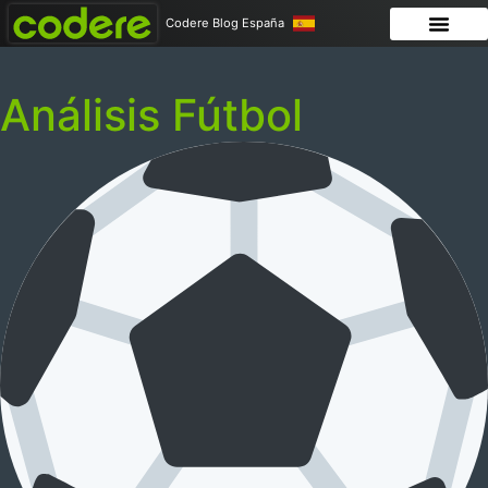
Codere Blog España
Análisis Fútbol