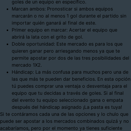
goles de un equipo en específico.
Marcan ambos: Pronosticar si ambos equipos
marcarán o no al menos 1 gol durante el partido sin
importar quién ganará al final de este.
Primer equipo en marcar: Acertar el equipo que
abrirá la lata con el grito de gol.
Doble oportunidad: Este mercado es para los que
quieren ganar pero arriesgando menos ya que te
permite apostar por dos de las tres posibilidades del
mercado 1X2.
Hándicap: La más confusa para muchos pero una de
las que más te pueden dar beneficios. En esta opción
tú puedes comprar una ventaja o desventaja para el
equipo que tu decidas a través de goles. Si al final
del evento tu equipo seleccionado gana o empata
después del hándicap asignado ¡La pasta es tuya!
Si te contáramos cada una de las opciones y lo chulo que
puede ser apostar a los mercados combinados quizá y no
acabaríamos, pero por el momento ya tienes suficiente