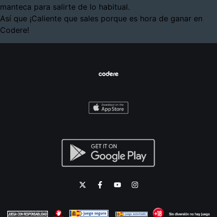
manteca para salirte de lo habitual.
Así que ¡Caliente que sales porque es hora de ganar en
Codere!