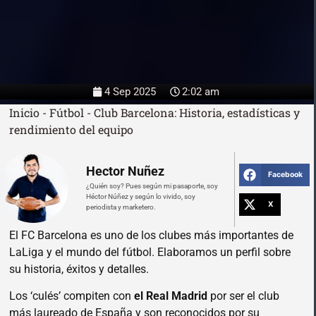
4 Sep 2025
2:02 am
Inicio
-
Fútbol
-
Club Barcelona: Historia, estadísticas y
rendimiento del equipo
Hector Nuñez
Facebook
¿Quién soy? Pues según mi pasaporte, soy
Héctor Núñez y según lo vivido, soy
X
periodista y marketero.
El FC Barcelona es uno de los clubes más importantes de
LaLiga y el mundo del fútbol. Elaboramos un perfil sobre
su historia, éxitos y detalles.
Los ‘culés’ compiten con
el Real Madrid
por ser el club
más laureado de España y son reconocidos por su