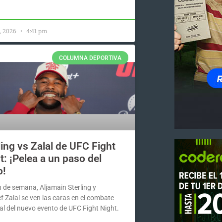
, 2026
4:41 pm
COLUMNA DEPORTIVA
ling vs Zalal de UFC Fight
t: ¡Pelea a un paso del
o!
n de semana, Aljamain Sterling y
f Zalal se ven las caras en el combate
al del nuevo evento de UFC Fight Night.