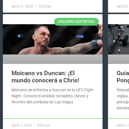
abril 17, 2026
9:25 pm
abril 9
COLUMNA DEPORTIVA
Moicano vs Duncan: ¡El
Guía
mundo conocerá a Chris!
Pon
Moicano se enfrenta a Duncan en la UFC Fight
Descub
Night. Conoce el análisis completo, claves y
reglas
favorito del combate en Las Vegas.
princip
entret
abril 2, 2026
5:00 am
abril 1