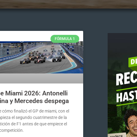
FÓRMULA 1
e Miami 2026: Antonelli
na y Mercedes despega
 cómo finalizó el GP de miami, con el
pieza el segundo cuatrimestre de la
ición de F1 antes de que empiece el
competición.