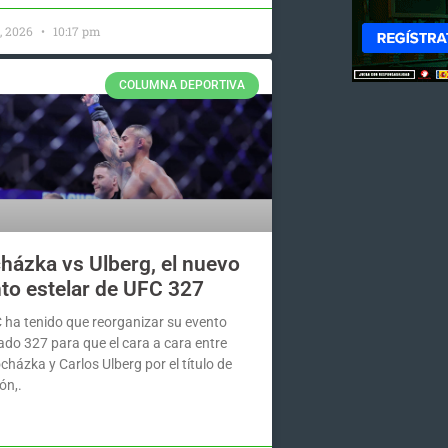
3, 2026
10:17 pm
COLUMNA DEPORTIVA
házka vs Ulberg, el nuevo
to estelar de UFC 327
 ha tenido que reorganizar su evento
do 327 para que el cara a cara entre
ocházka y Carlos Ulberg por el título de
ón,.