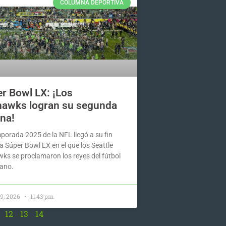
COLUMNA DEPORTIVA
r Bowl LX: ¡Los
awks logran su segunda
na!
porada 2025 de la NFL llegó a su fin
a Súper Bowl LX en el que los Seattle
ks se proclamaron los reyes del fútbol
ano.
 9, 2026
11:43 pm
12
13
14