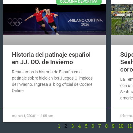
COLUMNA DEPORTIVA
Historia del patinaje español
Súpe
en JJ. OO. de Invierno
Seah
coro
Repasamos la historia de España en el
patinaje sobre hielo en los Juegos Olímpicos
La Tem
de Invierno. Ingresa al blog oficial de Codere
con un
Online
Seahaw
americ
marzo 1, 2026
1:05 am
febrero
1
2
3
4
5
6
7
8
9
10
11