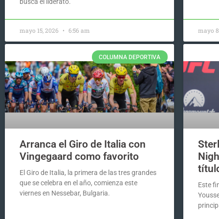
busca el liderato.
mayo 15, 2026
6:56 am
mayo 8
COLUMNA DEPORTIVA
Arranca el Giro de Italia con
Ster
Vingegaard como favorito
Nigh
títul
El Giro de Italia, la primera de las tres grandes
que se celebra en el año, comienza este
Este fi
viernes en Nessebar, Bulgaria.
Yousse
princip