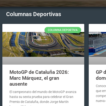
Columnas Deportivas
COLUMNA DEPORTIVA
MotoGP de Cataluña 2026:
GP d
Marc Márquez, el gran
domi
ausente
Conoce
que em
El campeonato del mundo de MotoGP avanza
compet
hasta su sexta prueba para celebrar el Gran
nueva 
Premio de Cataluña, donde Jorge Martín