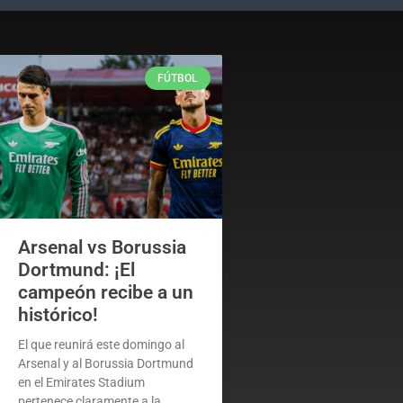
FÚTBOL
Arsenal vs Borussia
Dortmund: ¡El
campeón recibe a un
histórico!
El que reunirá este domingo al
Arsenal y al Borussia Dortmund
en el Emirates Stadium
pertenece claramente a la