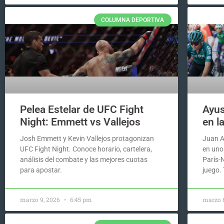
COLUMNA DEPORTIVA
Pelea Estelar de UFC Fight
Ayus
Night: Emmett vs Vallejos
en l
Josh Emmett y Kevin Vallejos protagonizan
Juan A
UFC Fight Night. Conoce horario, cartelera,
en uno
análisis del combate y las mejores cuotas
París-N
para apostar.
juego.
marzo 9, 2026
6:45 pm
marzo 