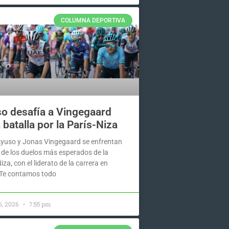
COLUMNA DEPORTIVA
o desafía a Vingegaard
a batalla por la París-Niza
yuso y Jonas Vingegaard se enfrentan
 de los duelos más esperados de la
iza, con el liderato de la carrera en
 Te contamos todo
6, 2026
7:55 pm