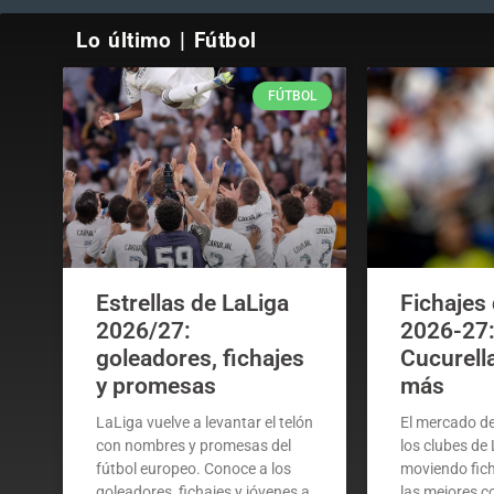
Lo último | Fútbol
FÚTBOL
Estrellas de LaLiga
Fichajes
2026/27:
2026-27: 
goleadores, fichajes
Cucurell
y promesas
más
LaLiga vuelve a levantar el telón
El mercado de 
con nombres y promesas del
los clubes de
fútbol europeo. Conoce a los
moviendo fich
goleadores, fichajes y jóvenes a
las mejores co