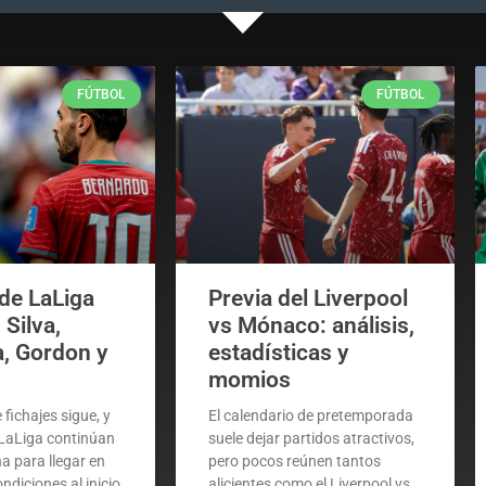
FÚTBOL
FÚTBOL
 de LaLiga
Previa del Liverpool
Silva,
vs Mónaco: análisis,
a, Gordon y
estadísticas y
momios
fichajes sigue, y
El calendario de pretemporada
 LaLiga continúan
suele dejar partidos atractivos,
a para llegar en
pero pocos reúnen tantos
ndiciones al inicio
alicientes como el Liverpool vs