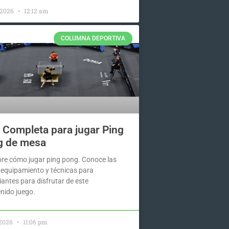
, 2026
12:12 am
COLUMNA DEPORTIVA
 Completa para jugar Ping
g de mesa
re cómo jugar ping pong. Conoce las
, equipamiento y técnicas para
iantes para disfrutar de este
enido juego.
, 2026
11:06 pm