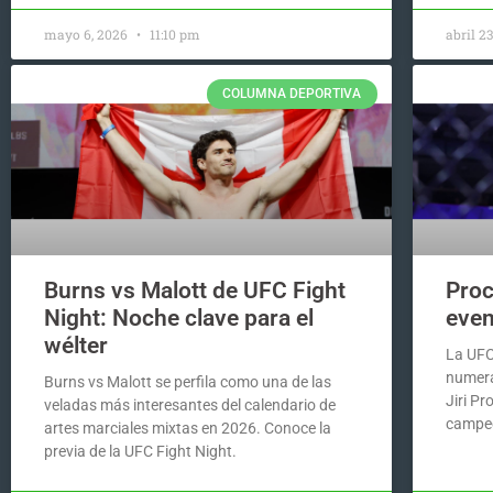
mayo 6, 2026
11:10 pm
abril 2
COLUMNA DEPORTIVA
Burns vs Malott de UFC Fight
Proc
Night: Noche clave para el
even
wélter
La UFC
numera
Burns vs Malott se perfila como una de las
Jiri Pr
veladas más interesantes del calendario de
campe
artes marciales mixtas en 2026. Conoce la
previa de la UFC Fight Night.