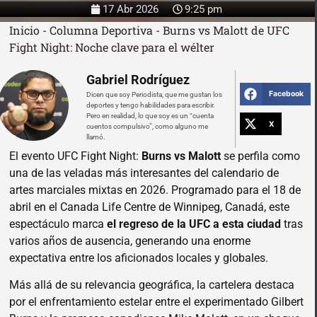
17 Abr 2026
9:25 pm
Inicio
-
Columna Deportiva
-
Burns vs Malott de UFC
Fight Night: Noche clave para el wélter
Gabriel Rodríguez
Facebook
Dicen que soy Periodista, que me gustan los
deportes y tengo habilidades para escribir.
Pero en realidad, lo que soy es un “cuenta
X
cuentos compulsivo”, como alguno me
llamó.
El evento UFC Fight Night:
Burns vs Malott
se perfila como
una de las veladas más interesantes del calendario de
artes marciales mixtas en 2026. Programado para el 18 de
abril en el Canada Life Centre de Winnipeg, Canadá, este
espectáculo marca
el regreso de la UFC a esta ciudad
tras
varios años de ausencia, generando una enorme
expectativa entre los aficionados locales y globales.
Más allá de su relevancia geográfica, la cartelera destaca
por el enfrentamiento estelar entre el experimentado Gilbert