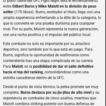
El plato fuerte del UFC Fight Night será el enfrentamiento
entre
Gilbert Burns y Mike Malott en la división de peso
wélte
r (170 libras). Burns, exretador al título, llega con una
amplia experiencia enfrentando a la élite de la categoría, lo
que lo convierte en una prueba durísima para cualquier
rival. Por su parte, Malott representa la nueva generación,
con una racha positiva y el impulso del público local.
Este combate no solo es importante por su atractivo
deportivo, sino también por lo que está en juego. Para
Burns, significa la oportunidad de reafirmarse como
contendiente tras una etapa complicada en su carrera.
Para
Malott
, es la
posibilidad de dar el salto definitivo
hacia el top del ranking
, consolidándose como una
estrella canadiense dentro de la UFC.
Desde el punto de vista técnico, la pelea promete ser muy
completa.
Burns destaca por su jiu-jitsu de alto nivel
y su
experiencia en combates de cinco asaltos, mientras que
Malott combina striking potente con buena defensa de