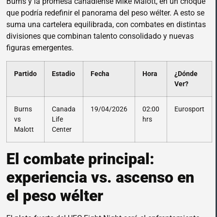
Burns y la promesa canadiense Mike Malott, en un choque
que podría redefinir el panorama del peso wélter. A esto se
suma una cartelera equilibrada, con combates en distintas
divisiones que combinan talento consolidado y nuevas
figuras emergentes.
Partido
Estadio
Fecha
Hora
¿Dónde
Ver?
Burns
Canada
19/04/2026
02:00
Eurosport
vs
Life
hrs
Malott
Center
El combate principal:
experiencia vs. ascenso en
el peso wélter