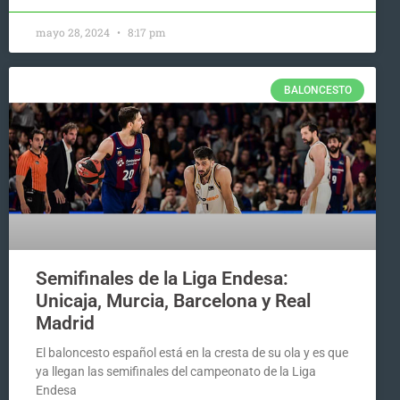
mayo 28, 2024
8:17 pm
BALONCESTO
Semifinales de la Liga Endesa:
Unicaja, Murcia, Barcelona y Real
Madrid
El baloncesto español está en la cresta de su ola y es que
ya llegan las semifinales del campeonato de la Liga
Endesa