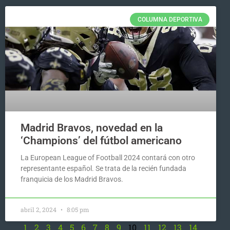
COLUMNA DEPORTIVA
Madrid Bravos, novedad en la
‘Champions’ del fútbol americano
La European League of Football 2024 contará con otro
representante español. Se trata de la recién fundada
franquicia de los Madrid Bravos.
abril 2, 2024
8:05 pm
1
2
3
4
5
6
7
8
9
10
11
12
13
14