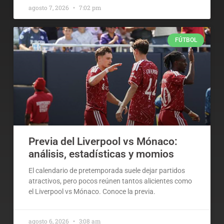
agosto 7, 2026
7:02 pm
FÚTBOL
Previa del Liverpool vs Mónaco:
análisis, estadísticas y momios
El calendario de pretemporada suele dejar partidos
atractivos, pero pocos reúnen tantos alicientes como
el Liverpool vs Mónaco. Conoce la previa.
agosto 6, 2026
3:08 am