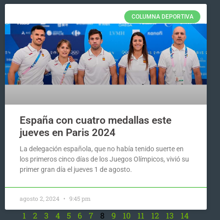
COLUMNA DEPORTIVA
España con cuatro medallas este
jueves en Paris 2024
La delegación española, que no había tenido suerte en
los primeros cinco días de los Juegos Olímpicos, vivió su
primer gran día el jueves 1 de agosto.
agosto 2, 2024
9:45 pm
1
2
3
4
5
6
7
8
9
10
11
12
13
14