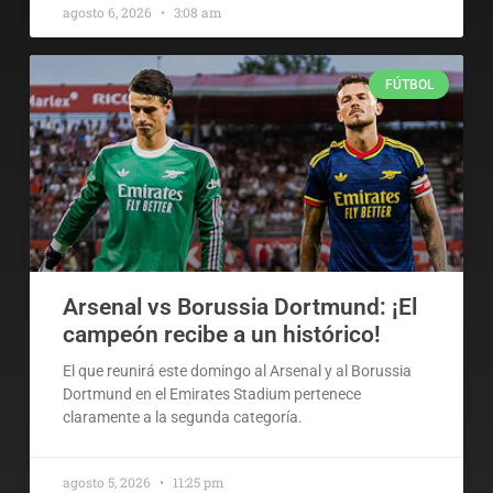
agosto 6, 2026
3:08 am
FÚTBOL
Arsenal vs Borussia Dortmund: ¡El
campeón recibe a un histórico!
El que reunirá este domingo al Arsenal y al Borussia
Dortmund en el Emirates Stadium pertenece
claramente a la segunda categoría.
agosto 5, 2026
11:25 pm