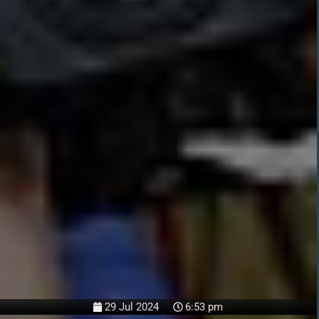
29 Jul 2024
6:53 pm