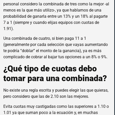
personal considero la combinada de tres como la mejor -al
menos es la que más utilizo-, ya que hablamos de una
probabilidad de ganarla entre un 13% y un 18% al pagarte
7 a 1 (siempre y cuando elijas equipos con cuotas de
1.91).
Una combinada de cuatro, si bien paga 11 a 1
(generalmente por cada selección que vayas aumentando
te podría “doblar” el monto de la ganancia), ya es más
complicado de cobrar al bajar tus opciones a un 8% o 9%.
¿Qué tipo de cuotas debo
tomar para una combinada?
No existe una regla escrita y puedes elegir las que quieras,
pero considero que las de 2.10 son las mejores.
Evita cuotas muy castigadas como las superiores a 1.10 o
1.01 ya que suman poco a la ecuación y, en muchas