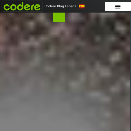
Codere Blog España