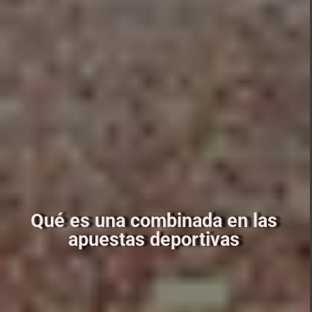
Qué es una combinada en las
apuestas deportivas