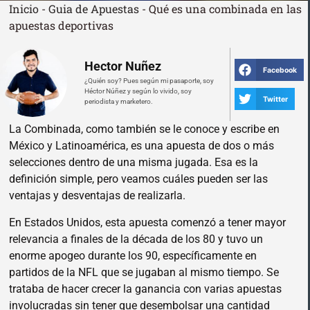
Inicio
-
Guia de Apuestas
-
Qué es una combinada en las
apuestas deportivas
Hector Nuñez
Facebook
¿Quién soy? Pues según mi pasaporte, soy
Héctor Núñez y según lo vivido, soy
Twitter
periodista y marketero.
La Combinada, como también se le conoce y escribe en
México y Latinoamérica, es una apuesta de dos o más
selecciones dentro de una misma jugada. Esa es la
definición simple, pero veamos cuáles pueden ser las
ventajas y desventajas de realizarla.
En Estados Unidos, esta apuesta comenzó a tener mayor
relevancia a finales de la década de los 80 y tuvo un
enorme apogeo durante los 90, específicamente en
partidos de la NFL que se jugaban al mismo tiempo. Se
trataba de hacer crecer la ganancia con varias apuestas
involucradas sin tener que desembolsar una cantidad