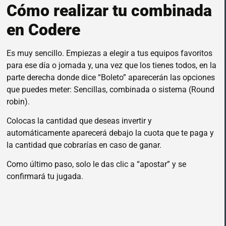
Cómo realizar tu combinada
en Codere
Es muy sencillo. Empiezas a elegir a tus equipos favoritos
para ese día o jornada y, una vez que los tienes todos, en la
parte derecha donde dice “Boleto” aparecerán las opciones
que puedes meter: Sencillas, combinada o sistema (Round
robin).
Colocas la cantidad que deseas invertir y
automáticamente aparecerá debajo la cuota que te paga y
la cantidad que cobrarías en caso de ganar.
Como último paso, solo le das clic a “apostar” y se
confirmará tu jugada.