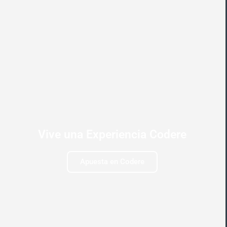
Vive una Experiencia Codere
Apuesta en Codere