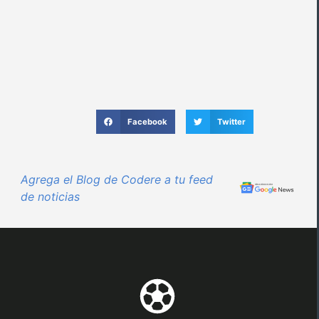
Facebook
Twitter
Agrega el Blog de Codere a tu feed
de noticias
Más Información