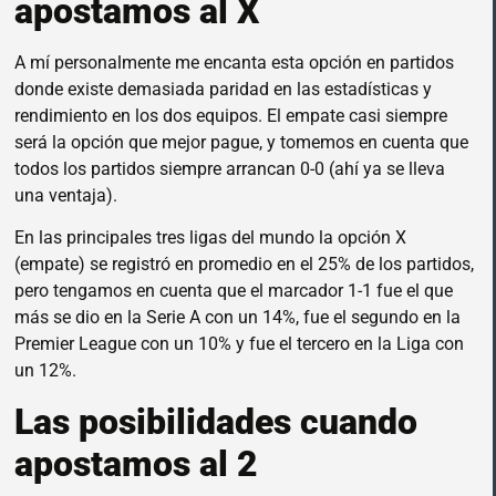
apostamos al X
A mí personalmente me encanta esta opción en partidos
donde existe demasiada paridad en las estadísticas y
rendimiento en los dos equipos. El empate casi siempre
será la opción que mejor pague, y tomemos en cuenta que
todos los partidos siempre arrancan 0-0 (ahí ya se lleva
una ventaja).
En las principales tres ligas del mundo la opción X
(empate) se registró en promedio en el 25% de los partidos,
pero tengamos en cuenta que el marcador 1-1 fue el que
más se dio en la Serie A con un 14%, fue el segundo en la
Premier League con un 10% y fue el tercero en la Liga con
un 12%.
Las posibilidades cuando
apostamos al 2