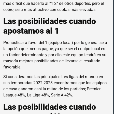
más difícil que hacerlo al “1 2” de otros deportes, pero el
cobro, será más atractivo con cuotas más elevadas.
Las posibilidades cuando
apostamos al 1
Pronosticar a favor del 1 (equipo local) por lo general será
la opción que menos pague, ya que ser el equipo local es
un factor determinante y por ello este equipo tendrá en su
mayoría mejores posibilidades de llevarse el resultado
favorable.
Si consideramos las principales tres ligas del mundo en
sus temporadas 2022-2023 encontramos que los equipos
de casa ganaron casi la mitad de los partidos; Premier
League 48%, La Liga 48%, Serie A 42%.
Las posibilidades cuando