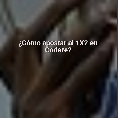
¿Cómo apostar al 1X2 en
Codere?