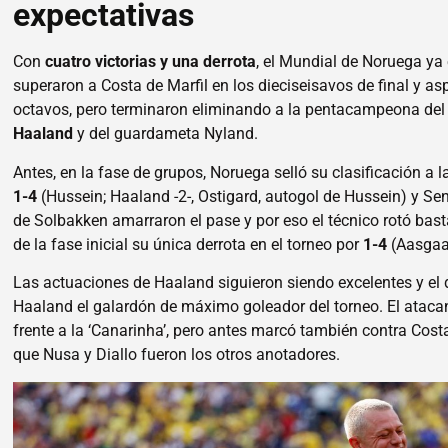
expectativas
Con
cuatro victorias y una derrota
, el Mundial de Noruega ya 
superaron a Costa de Marfil en los dieciseisavos de final y asp
octavos, pero terminaron eliminando a la pentacampeona del
Haaland
y del guardameta Nyland.
Antes, en la fase de grupos, Noruega selló su clasificación a l
1-4
(Hussein; Haaland -2-, Ostigard, autogol de Hussein) y Se
de Solbakken amarraron el pase y por eso el técnico rotó bas
de la fase inicial su única derrota en el torneo por
1-4
(Aasgaar
Las actuaciones de Haaland siguieron siendo excelentes y el
Haaland el galardón de máximo goleador del torneo. El ataca
frente a la ‘Canarinha’, pero antes marcó también contra Costa 
que Nusa y Diallo fueron los otros anotadores.