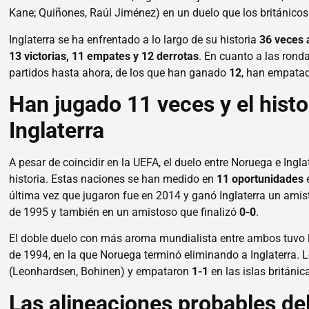
Kane; Quiñones, Raúl Jiménez) en un duelo que los británic
Inglaterra se ha enfrentado a lo largo de su historia
36 veces 
13 victorias, 11 empates y 12 derrotas
. En cuanto a las rond
partidos hasta ahora, de los que han ganado
12
, han empat
Han jugado 11 veces y el histo
Inglaterra
A pesar de coincidir en la UEFA, el duelo entre Noruega e Ingl
historia. Estas naciones se han medido en
11 oportunidades
última vez que jugaron fue en 2014 y ganó Inglaterra un ami
de 1995 y también en un amistoso que finalizó
0-0
.
El doble duelo con más aroma mundialista entre ambos tuvo lu
de 1994, en la que Noruega terminó eliminando a Inglaterra
(Leonhardsen, Bohinen) y empataron
1-1
en las islas británica
Las alineaciones probables del