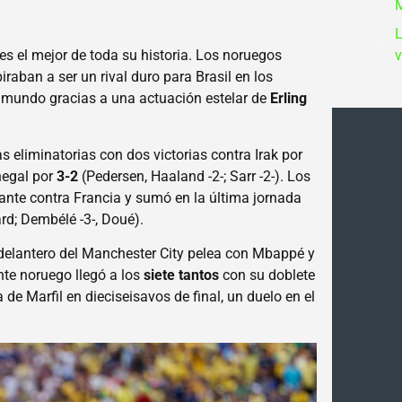
L
v
es el mejor de toda su historia. Los noruegos
iraban a ser un rival duro para Brasil en los
 mundo gracias a una actuación estelar de
Erling
as eliminatorias con dos victorias contra Irak por
negal por
3-2
(Pedersen, Haaland -2-; Sarr -2-). Los
tante contra Francia y sumó en la última jornada
d; Dembélé -3-, Doué).
 delantero del Manchester City pelea con Mbappé y
nte noruego llegó a los
siete tantos
con su doblete
de Marfil en dieciseisavos de final, un duelo en el