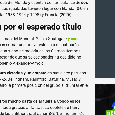
 Copa del Mundo y cuentan con un balance de
dos
 Las igualadas tuvieron lugar con Irlanda (0-0 en
lia (1938, 1994 y 1998) y Francia (2026).
 por el esperado título
ción más del Mundial. Ya sin Southgate
y con
con sumar una nueva estrella a su palmarés.
algún signo de mejoría en los últimos tiempos.
esar de que su seleccionador ha decidido no
Foden o Alexander-Arnold.
tro victorias y un empate
en sus cinco partidos.
 -2-, Bellingham, Rashford; Baturina, Musa) y
ró la primera posición del grupo al triunfar en el
rieron mucho pasta dejar fuera a Congo en los
ntada gracias al fantástico doblete de Harry
de las anfitrionas, al ganar
3-2
(Bellingham -2-,