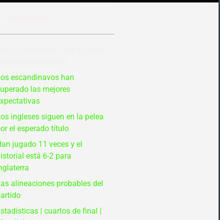
de contenidos
ga vs Inglaterra: Partido entre
cidos para Haaland
os escandinavos han
uperado las mejores
xpectativas
os ingleses siguen en la pelea
or el esperado título
an jugado 11 veces y el
istorial está 6-2 para
nglaterra
as alineaciones probables del
artido
stadísticas | cuartos de final |