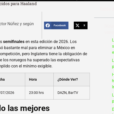
ocidos para Haaland
Tabla 
ctor Núñez y según
Norue
Facebook
X
cono
L
as
semifinales
en esta edición de 2026. Los
s
asó bastante mal para eliminar a México en
e
ompetición, pero Inglaterra tiene la obligación de
de los noruegos ha superado las expectativas
L
plido con el mínimo exigible.
p
H
cha
Hora
¿Dónde Ver?
h
I
/07/2026
23:00 hrs
DAZN, BarTV
L
p
o las mejores
E