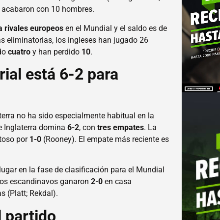
os acabaron con 10 hombres.
a rivales europeos
en el Mundial y el saldo es de
as eliminatorias, los ingleses han jugado 26
ado
cuatro
y han perdido
10
.
rial está 6-2 para
aterra no ha sido especialmente habitual en la
e Inglaterra domina
6-2
, con
tres empates
. La
stoso por
1-0
(Rooney). El empate más reciente es
gar en la fase de clasificación para el Mundial
. Los escandinavos ganaron
2-0
en casa
s (Platt; Rekdal).
 partido