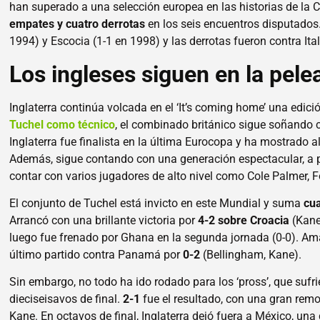
han superado a una selección europea en las historias de la
empates y cuatro derrotas
en los seis encuentros disputados.
1994) y Escocia (1-1 en 1998) y las derrotas fueron contra Ita
Los ingleses siguen en la pelea
Inglaterra continúa volcada en el ‘It’s coming home’ una edi
Tuchel como técnico
, el combinado británico sigue soñando 
Inglaterra fue finalista en la última Eurocopa y ha mostrado 
Además, sigue contando con una generación espectacular, a p
contar con varios jugadores de alto nivel como Cole Palmer, 
El conjunto de Tuchel está invicto en este Mundial y suma
cua
Arrancó con una brillante victoria por
4-2 sobre Croacia
(Kane
luego fue frenado por Ghana en la segunda jornada (0-0). Amar
último partido contra Panamá por
0-2
(Bellingham, Kane).
Sin embargo, no todo ha ido rodado para los ‘pross’, que suf
dieciseisavos de final.
2-1
fue el resultado, con una gran remo
Kane. En octavos de final, Inglaterra dejó fuera a México, una 