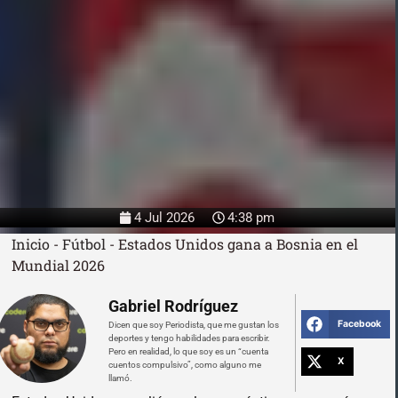
4 Jul 2026
4:38 pm
Inicio
-
Fútbol
-
Estados Unidos gana a Bosnia en el
Mundial 2026
Gabriel Rodríguez
Facebook
Dicen que soy Periodista, que me gustan los
deportes y tengo habilidades para escribir.
Pero en realidad, lo que soy es un “cuenta
X
cuentos compulsivo”, como alguno me
llamó.