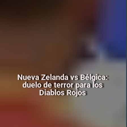
Nueva Zelanda vs Bélgica:
duelo de terror para los
Diablos Rojos