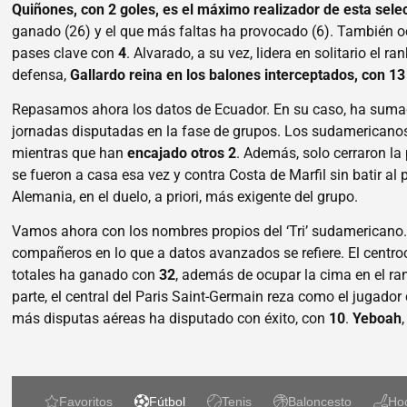
Quiñones, con 2 goles, es el máximo realizador de esta sele
ganado (26) y el que más faltas ha provocado (6). También 
pases clave con
4
. Alvarado, a su vez, lidera en solitario el 
defensa,
Gallardo reina en los balones interceptados, con 13
Repasamos ahora los datos de Ecuador. En su caso, ha sum
jornadas disputadas en la fase de grupos. Los sudamerican
mientras que han
encajado otros 2
. Además, solo cerraron la 
se fueron a casa esa vez y contra Costa de Marfil sin batir al p
Alemania, en el duelo, a priori, más exigente del grupo.
Vamos ahora con los nombres propios del ‘Tri’ sudamericano
compañeros en lo que a datos avanzados se refiere. El centro
totales ha ganado con
32
, además de ocupar la cima en el r
parte, el central del Paris Saint-Germain reza como el jugad
más disputas aéreas ha disputado con éxito, con
10
.
Yeboah