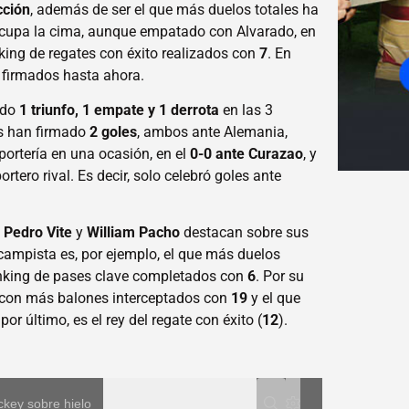
cción
, además de ser el que más duelos totales ha
ocupa la cima, aunque empatado con Alvarado, en
ranking de regates con éxito realizados con
7
. En
firmados hasta ahora.
ado
1 triunfo, 1 empate y 1 derrota
en las 3
os han firmado
2 goles
, ambos ante Alemania,
portería en una ocasión, en el
0-0 ante Curazao
, y
ortero rival. Es decir, solo celebró goles ante
.
Pedro Vite
y
William Pacho
destacan sobre sus
campista es, por ejemplo, el que más duelos
anking de pases clave completados con
6
. Por su
or con más balones interceptados con
19
y el que
, por último, es el rey del regate con éxito (
12
).