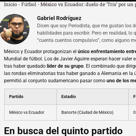
Inicio
-
Fútbol
-
México vs Ecuador: duelo de ‘Tris’ por un
Gabriel Rodríguez
Dicen que soy Periodista, que me gustan los d
habilidades para escribir. Pero en realidad, lo
“cuenta cuentos compulsivo”, como alguno me
México y Ecuador protagonizan el
único enfrentamiento entr
Mundial de fútbol. Los de Javier Aguirre esperan hacer valer el
tras haber quedado
líder de su grupo
. El combinado que dirig
las rondas eliminatorias tras haber ganado a Alemania en la ú
permitió al conjunto sudamericano pasar como
uno de los me
Partido
Estadio
F
México vs Ecuador
Banorte (Ciudad de México)
0
En busca del quinto partido