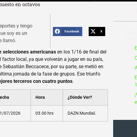
 puesto en octavos
Tabla 
eportes y tengo
Méxic
Facebook
X
 que soy es un
por u
 llamó.
E
e selecciones americanas
en los 1/16 de final del
C
 factor local, ya que volverán a jugar en su país,
e Sebastián Beccacece, por su parte, se metió en
A
ltima jornada de la fase de grupos. Ese triunfo
E
jores terceros con cuatro puntos
.
1
¡
echa
Hora
¿Dónde Ver?
e
1/07/2026
03.00 hrs
DAZN Mundial.