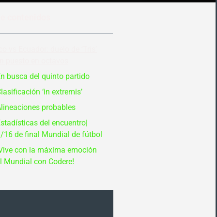
de contenidos
o vs Ecuador: duelo de ‘Tris’
n puesto en octavos
n busca del quinto partido
lasificación ‘in extremis’
lineaciones probables
stadísticas del encuentro|
/16 de final Mundial de fútbol
Vive con la máxima emoción
l Mundial con Codere!