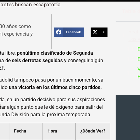
itantes buscan escapatoria
Tabla 
e 30 años como
Real 
Facebook
X
i experiencia y
Los v
E
a libre,
penúltimo clasificado de Segunda
E
cha de
seis derrotas seguidas
y conseguir algún
EF.
V
alladolid tampoco pasa por un buen momento, va
uido
una victoria en los últimos cinco partidos.
ada, en un partido decisivo para sus aspiraciones
ñar algún punto que le dé oxígeno para salir del
unda División para la próxima temporada.
Fecha
Hora
¿Dónde Ver?