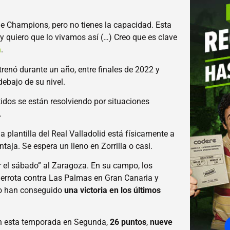
de Champions, pero no tienes la capacidad. Esta
y quiero que lo vivamos así (…) Creo que es clave
á
.
renó durante un año, entre finales de 2022 y
debajo de su nivel.
tidos se están resolviendo por situaciones
.
a plantilla del Real Valladolid está físicamente a
aja. Se espera un lleno en Zorrilla o casi.
er el sábado” al Zaragoza.
En su campo, los
u derrota contra Las Palmas en Gran Canaria y
olo han conseguido
una victoria en los últimos
 en esta temporada en Segunda,
26 puntos
,
nueve