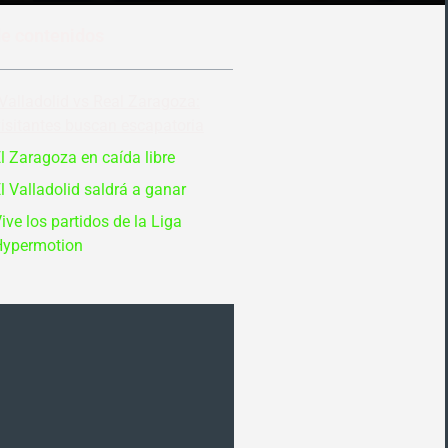
de contenidos
Valladolid vs Real Zaragoza:
isitantes buscan escapatoria
l Zaragoza en caída libre
l Valladolid saldrá a ganar
ive los partidos de la Liga
Hypermotion