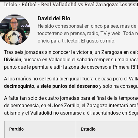
Inicio
-
Fútbol
-
Real Valladolid vs Real Zaragoza: Los vis
David del Río
He sido corresponsal en cinco países, más d
todoterreno en prensa, radio, TV y web. Toda m
oficio para ti, lector. El gusto es mío.
Tras seis jornadas sin conocer la victoria, un Zaragoza en caíd
División
, buscará en Valladolid el sábado romper su mala ra
punto que le permita eludir la zona de descenso a Primera RF
A los maños no se les da bien jugar fuera de casa pero el V
decimoquinto
, a
siete puntos del descenso
y solo ha conseg
A falta tan solo de cuatro jornadas para el final de la tempor
de permanencia, en el José Zorrilla, el Zaragoza intentará ara
abismo y el Valladolid no asomarse a él, asentándose en Seg
Partido
Estadio