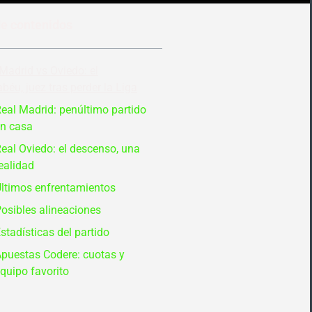
de contenidos
Madrid vs Oviedo: el
béu, juez tras perder la Liga
eal Madrid: penúltimo partido
n casa
eal Oviedo: el descenso, una
ealidad
ltimos enfrentamientos
osibles alineaciones
stadísticas del partido
puestas Codere: cuotas y
quipo favorito