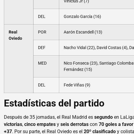
Vinicius Jr (7)
DEL
Gonzalo García (16)
Real
POR
Aarón Escandell (13)
Oviedo
DEF
Nacho Vidal (22), David Costas (4), D
MED
Nico Fonseca (23), Santiago Colombatto
Fernández (15)
DEL
Fede Viñas (9)
Estadísticas del partido
Después de 35 jornadas, el Real Madrid es
segundo
en LaLiga
victorias
,
cinco empates
y
seis derrotas
con
70 goles a favor
+37
. Por su parte, el Real Oviedo es el
20º clasificado
y colist