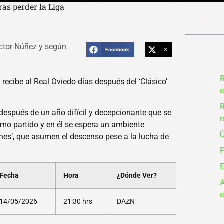
ras perder la Liga
Tabla 
ctor Núñez y según
Real 
Facebook
X
Berna
R
d recibe al Real Oviedo días después del ‘Clásico’
e
R
después de un año difícil y decepcionante que se
r
mo partido y en él se espera un ambiente
Ú
nes’, que asumen el descenso pese a la lucha de
P
E
Fecha
Hora
¿Dónde Ver?
A
e
14/05/2026
21:30 hrs
DAZN