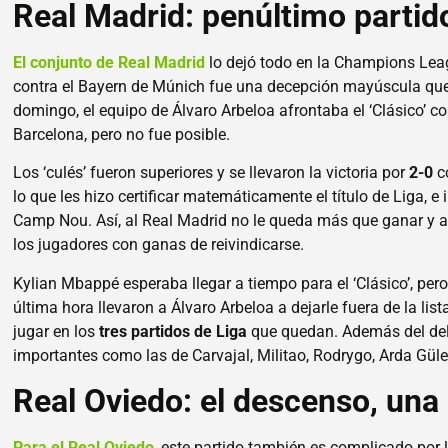
Real Madrid: penúltimo partid
El conjunto de Real Madrid
lo dejó todo en la Champions Leagu
contra el Bayern de Múnich fue una decepción mayúscula que
domingo, el equipo de Álvaro Arbeloa afrontaba el ‘Clásico’ co
Barcelona, pero no fue posible.
Los ‘culés’ fueron superiores y se llevaron la victoria por
2-0
co
lo que les hizo certificar matemáticamente el título de Liga, e
Camp Nou. Así, al Real Madrid no le queda más que ganar y a
los jugadores con ganas de reivindicarse.
Kylian Mbappé esperaba llegar a tiempo para el ‘Clásico’, per
última hora llevaron a Álvaro Arbeloa a dejarle fuera de la lis
jugar en los
tres partidos de Liga
que quedan. Además del del
importantes como las de Carvajal, Militao, Rodrygo, Arda Güle
Real Oviedo: el descenso, una 
Para el Real Oviedo
, este partido también es complicado por 