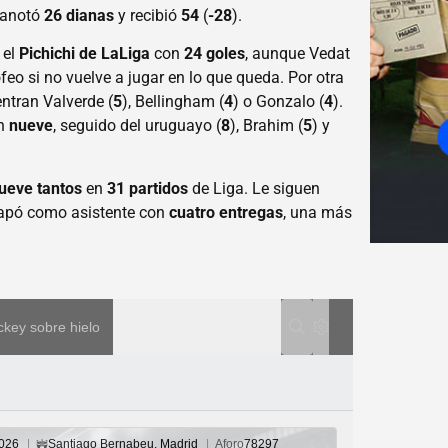
 anotó
26 dianas
y recibió
54
(
-28
).
 el
Pichichi de LaLiga
con
24 goles
, aunque Vedat
feo si no vuelve a jugar en lo que queda. Por otra
ntran Valverde (
5
), Bellingham (
4
) o Gonzalo (
4
).
n
nueve
, seguido del uruguayo (
8
), Brahim (
5
) y
ueve tantos
en
31 partidos
de Liga. Le siguen
tapó como asistente con
cuatro entregas
, una más