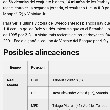
de
56 victorias
del conjunto blanco,
14 triunfos
de los ‘carba
reencuentro en la segunda jornada, el resultado fue un
0-3
par
Mbappé (2) y Vinicius Jr.
Para ver la última victoria del Oviedo ante los blancos hay q
1-0
con un gol de Dely Valdés, mientras que en el Bernabéu lo
de 1995 por
2-3
. La visita más reciente de los ‘carbayones’ f
2001. Ese día ganó el equipo de Vicente del Bosque por
4-0
y 
Posibles alineaciones
Equipo
Posición
Real
POR
Thibaut Courtois (1)
Madrid
DEF
Trent Alexander-Arnold (12), Antonio R
MED
Thiago Pitarch (45), Aurélien Tchouam