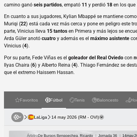
camino ganó
seis partidos
, empató
11
y perdió
18
en los que
En cuanto a sus jugadores, Kylian Mbappé se mantiene como
Muriqi (
22
) está cada vez más cerca y pone en peligro este tro
parte, Vinicius lleva
15 tantos
en Primera y más lejos se encue
Arda Güler anotó
cuatro
y además es el
máximo asistente
co
Vinicius (
4
).
Por su parte, Fede Viñas es el
goleador del Real Oviedo
con
n
Ilyas Chaira (
6
) y Alberto Reina (
4
). Thiago Fernández se des
que el extremo Haissem Hassan.