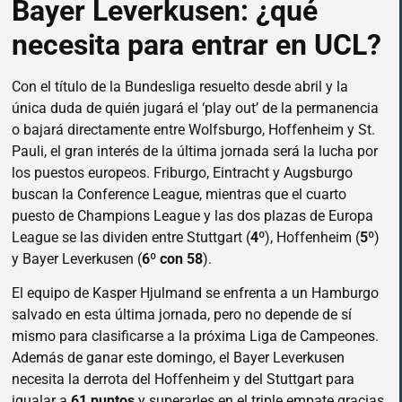
Bayer Leverkusen: ¿qué
necesita para entrar en UCL?
Con el título de la Bundesliga resuelto desde abril y la
única duda de quién jugará el ‘play out’ de la permanencia
o bajará directamente entre Wolfsburgo, Hoffenheim y St.
Pauli, el gran interés de la última jornada será la lucha por
los puestos europeos. Friburgo, Eintracht y Augsburgo
buscan la Conference League, mientras que el cuarto
puesto de Champions League y las dos plazas de Europa
League se las dividen entre Stuttgart (
4º
), Hoffenheim (
5º
)
y Bayer Leverkusen (
6º con 58
).
El equipo de Kasper Hjulmand se enfrenta a un Hamburgo
salvado en esta última jornada, pero no depende de sí
mismo para clasificarse a la próxima Liga de Campeones.
Además de ganar este domingo, el Bayer Leverkusen
necesita la derrota del Hoffenheim y del Stuttgart para
igualar a
61 puntos
y superarles en el triple empate gracias