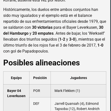
Kofane, ausente esta vez por lesión.
Históricamente, los duelos entre ambos conjuntos han
sido muy igualados y el ejemplo está en el balance
repartido de sus enfrentamientos oficiales desde 1979, que
se saldaron con
30 victorias
para el Bayer Leverkusen,
30
del Hamburgo
y
20 empates
. Antes de bajar, los ‘Werkself’
llevaban dos triunfos seguidos (
1-2
y
3-0
), mientras que el
último triunfo de los rojos fue el 3 de febrero de 2017,
1-0
con gol de Papadopoulos.
Posibles alineaciones
Equipo
Posición
Jugadores
Bayer 04
POR
Mark Flekken (1)
Leverkusen
DEF
Jarrell Quansah (4), Edmond
Tapsoba (12), Robert Andrich