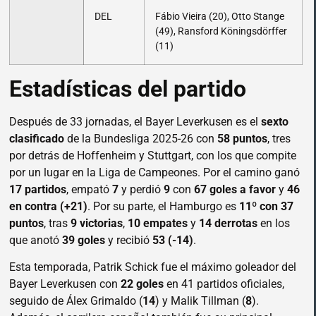
DEL
Fábio Vieira (20), Otto Stange
(49), Ransford Köningsdörffer
(11)
Estadísticas del partido
Después de 33 jornadas, el Bayer Leverkusen es el
sexto
clasificado
de la Bundesliga 2025-26 con
58 puntos
, tres
por detrás de Hoffenheim y Stuttgart, con los que compite
por un lugar en la Liga de Campeones. Por el camino ganó
17 partidos
, empató
7
y perdió
9
con
67 goles a favor
y
46
en contra (+21)
. Por su parte, el Hamburgo es
11º con 37
puntos
, tras
9 victorias
,
10 empates
y
14 derrotas
en los
que anotó
39 goles
y recibió
53 (-14)
.
Esta temporada, Patrik Schick fue el máximo goleador del
Bayer Leverkusen con
22 goles
en 41 partidos oficiales,
seguido de Álex Grimaldo (
14
) y Malik Tillman (
8
).