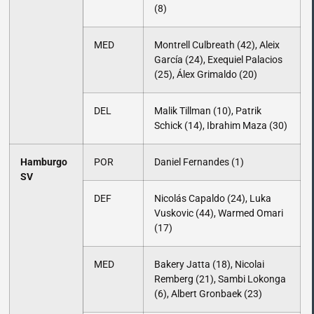
(8)
MED
Montrell Culbreath (42), Aleix
García (24), Exequiel Palacios
(25), Álex Grimaldo (20)
DEL
Malik Tillman (10), Patrik
Schick (14), Ibrahim Maza (30)
Hamburgo
POR
Daniel Fernandes (1)
SV
DEF
Nicolás Capaldo (24), Luka
Vuskovic (44), Warmed Omari
(17)
MED
Bakery Jatta (18), Nicolai
Remberg (21), Sambi Lokonga
(6), Albert Gronbaek (23)