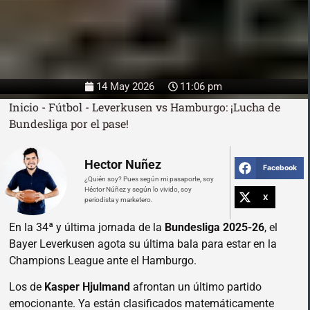
14 May 2026
11:06 pm
Inicio
-
Fútbol
-
Leverkusen vs Hamburgo: ¡Lucha de
Bundesliga por el pase!
Hector Nuñez
Facebook
¿Quién soy? Pues según mi pasaporte, soy
Héctor Núñez y según lo vivido, soy
X
periodista y marketero.
En la 34ª y última jornada de la
Bundesliga 2025-26
, el
Bayer Leverkusen agota su última bala para estar en la
Champions League ante el Hamburgo.
Los de
Kasper Hjulmand
afrontan un último partido
emocionante. Ya están clasificados matemáticamente