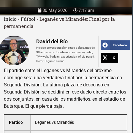
30 May 2026
7:17 am
Inicio
-
Fútbol
-
Leganés vs Mirandés: Final por la
permanencia
David del Río
Facebook
He sido corresponsal en cinco países, más de
30 años como todoterreno en prensa, radio,
TV y web. Toda mi experiencia y oficio para ti,
X
lector. El gusto es mío.
El partido entre el Leganés vs Mirandés del próximo
domingo será una verdadera final por la permanencia en
Segunda División. La última plaza de descenso en
Segunda División se decidirá en ese duelo directo entre los
dos conjuntos, en casa de los madrileños, en el estadio de
Butarque. El que pierda baja.
Partido
Leganés vs Mirandés