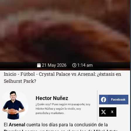
21 May 2026
1:14 am
Inicio
-
Fútbol
-
Crystal Palace vs Arsenal: ¿éxtasis en
Selhurst Park?
Hector Nuñez
Facebook
¿Quién soy? Pues según mi pasaporte, soy
Héctor Núñez y según lo vivido, soy
X
periodista y marketero.
El
Arsenal
cuenta los días para la conclusión de la