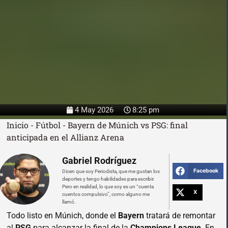
4 May 2026
8:25 pm
Inicio
-
Fútbol
-
Bayern de Múnich vs PSG: final
anticipada en el Allianz Arena
Gabriel Rodríguez
Facebook
Dicen que soy Periodista, que me gustan los
deportes y tengo habilidades para escribir.
Pero en realidad, lo que soy es un “cuenta
X
cuentos compulsivo”, como alguno me
llamó.
Todo listo en Múnich, donde el
Bayern
tratará de remontar
al
PSG
para alcanzar la final de la
Champions League
. En