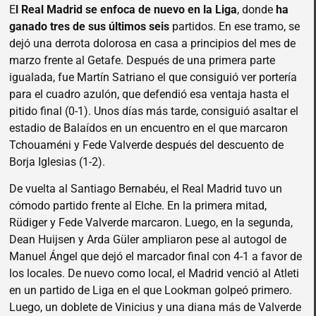
E
l Real Madrid se enfoca de nuevo en la Liga
, donde
ha
ganado tres de sus últimos seis
partidos. En ese tramo, se
dejó una derrota dolorosa en casa a principios del mes de
marzo frente al Getafe. Después de una primera parte
igualada, fue Martín Satriano el que consiguió ver portería
para el cuadro azulón, que defendió esa ventaja hasta el
pitido final (0-1). Unos días más tarde, consiguió asaltar el
estadio de Balaídos en un encuentro en el que marcaron
Tchouaméni y Fede Valverde después del descuento de
Borja Iglesias (1-2).
De vuelta al Santiago Bernabéu, el Real Madrid tuvo un
cómodo partido frente al Elche. En la primera mitad,
Rüdiger y Fede Valverde marcaron. Luego, en la segunda,
Dean Huijsen y Arda Güler ampliaron pese al autogol de
Manuel Ángel que dejó el marcador final con 4-1 a favor de
los locales. De nuevo como local, el Madrid venció al Atleti
en un partido de Liga en el que Lookman golpeó primero.
Luego, un doblete de Vinicius y una diana más de Valverde