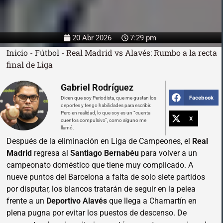
20 Abr 2026
7:29 pm
Inicio
-
Fútbol
-
Real Madrid vs Alavés: Rumbo a la recta
final de Liga
Gabriel Rodríguez
Facebook
Dicen que soy Periodista, que me gustan los
deportes y tengo habilidades para escribir.
Pero en realidad, lo que soy es un “cuenta
X
cuentos compulsivo”, como alguno me
llamó.
Después de la eliminación en Liga de Campeones, el
Real
Madrid
regresa al
Santiago Bernabéu
para volver a un
campeonato doméstico que tiene muy complicado. A
nueve puntos del Barcelona a falta de solo siete partidos
por disputar, los blancos tratarán de seguir en la pelea
frente a un
Deportivo Alavés
que llega a Chamartín en
plena pugna por evitar los puestos de descenso. De