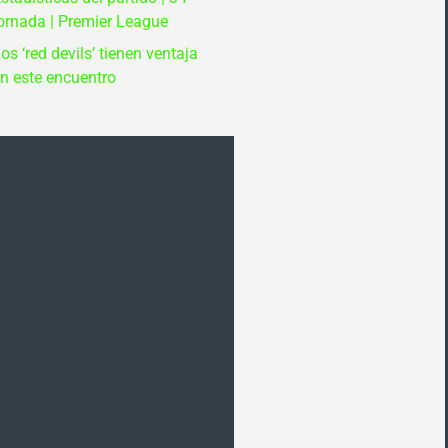
ornada | Premier League
os ‘red devils’ tienen ventaja
n este encuentro