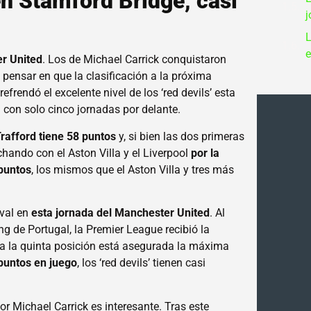
 en Stamford Bridge, casi
j
L
e
r United
. Los de Michael Carrick conquistaron
 pensar en que la clasificación a la próxima
rendó el excelente nivel de los ‘red devils’ esta
a con solo cinco jornadas por delante.
Trafford tiene 58 puntos
y, si bien las dos primeras
chando con el Aston Villa y el Liverpool
por la
 puntos
, los mismos que el Aston Villa y tres más
rival en
esta jornada del Manchester United
. Al
ting de Portugal, la Premier League recibió la
ta la quinta posición está asegurada la máxima
puntos en juego
, los ‘red devils’ tienen casi
or Michael Carrick es interesante. Tras este