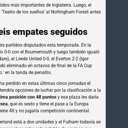
artidos más importantes de Inglaterra. Luego, el
el ‘Teatro de los sueños’ al Nottingham Forest antes
seis empates seguidos
eis partidos disputados esta temporada. En la
ndo 0-0 con el Bournemouth y luego también igualó
e), el Leeds United 0-0, el Everton 2-2 (Igor
edó eliminado en octavos de final de la FA Cup
.’ en la tanda de penaltis.
ha perdido en estas últimas cinco jornadas el
ndría opciones de luchar por la clasificación a la
tima posición con 48 puntos
y esa plaza les daría
lsea
, que es sexto y tiene el pase a la Europa
ene 48 y no jugaría competición continental.
nderland está a dos unidades y el Fulham todavía se