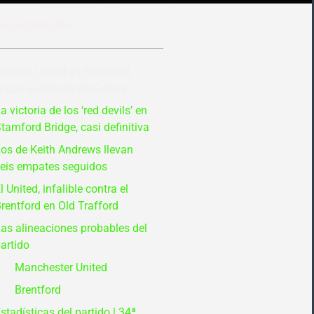
de contenidos
ester United vs Brentford:
 con la llegada de Carrick
a victoria de los ‘red devils’ en
tamford Bridge, casi definitiva
os de Keith Andrews llevan
eis empates seguidos
l United, infalible contra el
rentford en Old Trafford
as alineaciones probables del
artido
Manchester United
Brentford
stadísticas del partido | 34ª