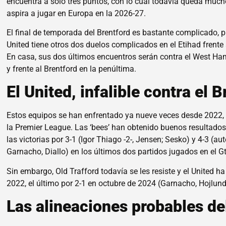
encuentra a solo tres puntos, con lo cual todavía queda much
aspira a jugar en Europa en la 2026-27.
El final de temporada del Brentford es bastante complicado,
United tiene otros dos duelos complicados en el Etihad frente 
En casa, sus dos últimos encuentros serán contra el West Ham 
y frente al Brentford en la penúltima.
El United, infalible contra el 
Estos equipos se han enfrentado ya nueve veces desde 2022,
la Premier League. Las ‘bees’ han obtenido buenos resultados 
las victorias por 3-1 (Igor Thiago -2-, Jensen; Sesko) y 4-3 (a
Garnacho, Diallo) en los últimos dos partidos jugados en el
Sin embargo, Old Trafford todavía se les resiste y el United h
2022, el último por 2-1 en octubre de 2024 (Garnacho, Hojlund
Las alineaciones probables de