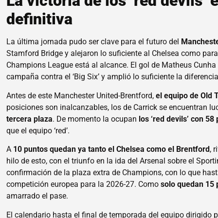
La victoria de los ‘red devils’
definitiva
La última jornada pudo ser clave para el futuro del
Mancheste
Stamford Bridge y alejaron lo suficiente al Chelsea como para
Champions League está al alcance. El gol de Matheus Cunha ref
campaña contra el ‘Big Six’ y amplió lo suficiente la diferenci
Antes de este Manchester United-Brentford,
el equipo de Old 
posiciones son inalcanzables, los de Carrick se encuentran lu
tercera plaza
. De momento la ocupan
los ‘red devils’ con 58
que el equipo ‘red’.
A
10 puntos quedan ya tanto el Chelsea como el Brentford
, 
hilo de esto, con el triunfo en la ida del Arsenal sobre el Spor
confirmación de la plaza extra de Champions, con lo que has
competición europea para la 2026-27. Como
solo quedan 15 
amarrado el pase.
El calendario hasta el final de temporada del equipo dirigido p