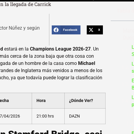
n la llegada de Carrick
Tabla 
ctor Núñez y según
Manch
Facebook
X
Duelo
L
ed
estará en la
Champions League 2026-27
. Un
S
más cerca de la zona baja que otra cosa con
llegada de un hombre de la casa como
Michael
L
randes de Inglaterra más venidos a menos de los
s
cho, ya que todavía puede lograr la clasificación
E
B
L
echa
Hora
¿Dónde Ver?
p
7/04/2026
21:00 hrs
DAZN
E