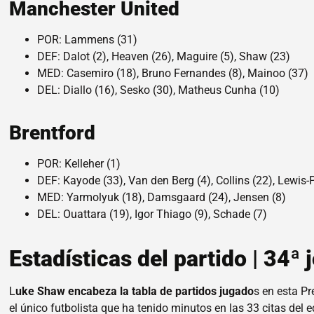
Manchester United
POR: Lammens (31)
DEF: Dalot (2), Heaven (26), Maguire (5), Shaw (23)
MED: Casemiro (18), Bruno Fernandes (8), Mainoo (37)
DEL: Diallo (16), Sesko (30), Matheus Cunha (10)
Brentford
POR: Kelleher (1)
DEF: Kayode (33), Van den Berg (4), Collins (22), Lewis-P
MED: Yarmolyuk (18), Damsgaard (24), Jensen (8)
DEL: Ouattara (19), Igor Thiago (9), Schade (7)
Estadísticas del partido | 34ª
L
uke Shaw encabeza la tabla de partidos jugado
s en esta P
el único futbolista que ha tenido minutos en las 33 citas del 