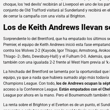
choque, los ‘red devils’ recibirán al Liverpool en uno de los p
conjunto de Old Trafford visitará al Sunderland y recibirá en 
de cerrar la campaña con una visita al Brighton.
Los de Keith Andrews llevan 
Sorprendente lo del Brentford, que ha empatado los últimos s
Premier, el equipo de Keith Andrews inició esta fase empata
contra los Wolves 2-2 (Kayode, Igor Thiago; Armstrong, Arokodar
Thiago -2-; Beto, Dewsbury-Hall) y el Fulham 0-0. Además, qu
también con una igualada 2-2 frente al West Ham previa al ‘k.o
La hinchada del Brentford se lamenta por la oportunidad que 
equipo, ya que a nada que hubiera sumado algo más todavía te
Champions League. Con todo,
los de Andrews ocupan la sép
acceso a la Conference League.
Están empatados con el Che
League por ahora en la mano. Pero el Bournemouth también ti
La renta sobre el Brighton y el Everton es de un punto, el Su