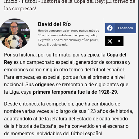
Inicio
-
Fútbol
-
Historia de la Copa del Rey: ¡El torneo de
las sorpresas!
David del Río
Facebook
He sido corresponsal en cinco países, más de
30 años como todoterreno en prensa, radio,
TV y web. Toda mi experiencia y oficio para ti,
X
lector. El gusto es mío.
Por su historia, por su formato, por su épica, la
Copa del
Rey
es un campeonato especial, generador de sorpresas y
emociones como ningún otro torneo del fútbol español.
Para empezar, es especial, porque fue el primero a nivel
nacional. Sus
orígenes
se remontan a de siglo antes que
la Liga, cuya
primera temporada fue la de 1928-29
.
Desde entonces, la competición, que ha cambiado de
nombre varias veces a lo largo de sus 123 años de historia,
adaptándolo al de la jefatura del Estado de cada periodo
de la historia de España, se ha convertido en el escenario
de momentos inolvidables del fútbol español.