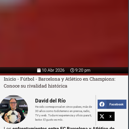
10 Abr 2026
9:20 pm
Inicio
-
Fútbol
-
Barcelona y Atlético en Champions:
Conoce su rivalidad histórica
David del Río
Facebook
He sido corresponsal en cinco países, más de
30 años como todoterreno en prensa, radio,
TV y web. Toda mi experiencia y oficio para ti,
X
lector. El gusto es mío.
Los
enfrentamientos entre FC Barcelona y Atlético de