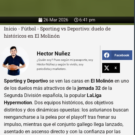
26 Mar 2026
6:41 pm
Inicio
-
Fútbol
-
Sporting vs Deportivo: duelo de
históricos en El Molinón
Hector Nuñez
Facebook
¿Quién soy? Pues según mi pasaporte, soy
Héctor Núñez y según lo vivido, soy
X
periodista y marketero.
Sporting y Deportivo
se ven las caras en
El Molinón
en uno
de los duelos más atractivos de la
jornada 32
de la
Segunda División española, la popular
LaLiga
Hypermotion
. Dos equipos históricos, dos objetivos
distintos y dos dinámicas opuestas: los asturianos buscan
reengancharse a la pelea por el playoff tras frenar su
impulso, mientras que el conjunto gallego llega lanzado,
asentado en ascenso directo y con la confianza por las