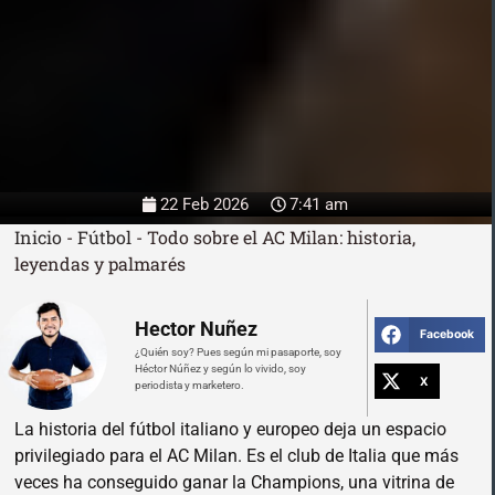
22 Feb 2026
7:41 am
Inicio
-
Fútbol
-
Todo sobre el AC Milan: historia,
leyendas y palmarés
Hector Nuñez
Facebook
¿Quién soy? Pues según mi pasaporte, soy
Héctor Núñez y según lo vivido, soy
X
periodista y marketero.
La historia del fútbol italiano y europeo deja un espacio
privilegiado para el AC Milan. Es el club de Italia que más
veces ha conseguido ganar la Champions, una vitrina de