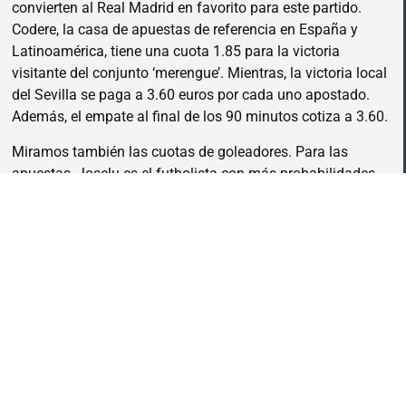
convierten al Real Madrid en favorito para este partido.
Codere, la casa de apuestas de referencia en España y
Latinoamérica, tiene una cuota 1.85 para la victoria
visitante del conjunto ‘merengue’. Mientras, la victoria local
del Sevilla se paga a 3.60 euros por cada uno apostado.
Además, el empate al final de los 90 minutos cotiza a 3.60.
Miramos también las cuotas de goleadores. Para las
apuestas, Joselu es el futbolista con más probabilidades
de marcar en cualquier momento del partido y por ello le
da una cuota 2.60. Sube ligeramente Youssef En-Nesyri
(2.70) y le sigue Vinicius Jr a 2.75. Rodrygo se paga a 2.85
euros y el gol de Bellingham, en un gran momento de
forma, cotiza a un interesante 3.05.