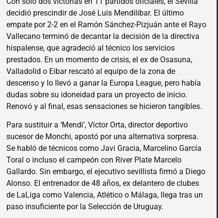
Con solo dos victorias en 11 partidos oficiales, el Sevilla
decidió prescindir de José Luis Mendilibar. El último
empate por 2-2 en el Ramón Sánchez-Pizjuán ante el Rayo
Vallecano terminó de decantar la decisión de la directiva
hispalense, que agradeció al técnico los servicios
prestados. En un momento de crisis, el ex de Osasuna,
Valladolid o Eibar rescató al equipo de la zona de
descenso y lo llevó a ganar la Europa League, pero había
dudas sobre su idoneidad para un proyecto de inicio.
Renovó y al final, esas sensaciones se hicieron tangibles.
Para sustituir a ‘Mendi’, Víctor Orta, director deportivo
sucesor de Monchi, apostó por una alternativa sorpresa.
Se habló de técnicos como Javi Gracia, Marcelino García
Toral o incluso el campeón con River Plate Marcelo
Gallardo. Sin embargo, el ejecutivo sevillista firmó a Diego
Alonso. El entrenador de 48 años, ex delantero de clubes
de LaLiga como Valencia, Atlético o Málaga, llega tras un
paso insuficiente por la Selección de Uruguay.