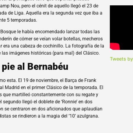
amp Nou, pero el cénit de aquello llegó el 23 de
ada de Liga. Aquella era la segunda vez que iba a
ante 5 temporadas.
el Bosque le había encomendado lanzar todas las
nderín de córner se veían volar botellas, mecheros
r era una cabeza de cochinillo. La fotografía de la
 las imágenes históricas (para mal) del Clásico.
Tweets b
 pie al Bernabéu
o esta. El 19 de noviembre, el Barça de Frank
l Madrid en el primer Clásico de la temporada. El
 los que martilleó constantemente con su regate y
el segundo llegó el doblete de ‘Ronnie’ en dos
ión se centraron en dos aficionados que aplaudían
stas se rindieron a la magia del ‘10’ azulgrana.