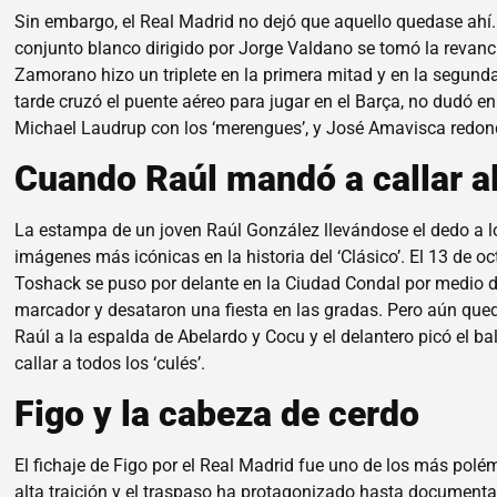
Sin embargo, el Real Madrid no dejó que aquello quedase ahí.
conjunto blanco dirigido por Jorge Valdano se tomó la revanc
Zamorano hizo un triplete en la primera mitad y en la segunda,
tarde cruzó el puente aéreo para jugar en el Barça, no dudó e
Michael Laudrup con los ‘merengues’, y José Amavisca redon
Cuando Raúl mandó a callar 
La estampa de un joven Raúl González llevándose el dedo a lo
imágenes más icónicas en la historia del ‘Clásico’. El 13 de 
Toshack se puso por delante en la Ciudad Condal por medio del 
marcador y desataron una fiesta en las gradas. Pero aún que
Raúl a la espalda de Abelardo y Cocu y el delantero picó el 
callar a todos los ‘culés’.
Figo y la cabeza de cerdo
El fichaje de Figo por el Real Madrid fue uno de los más polém
alta traición y el traspaso ha protagonizado hasta documenta