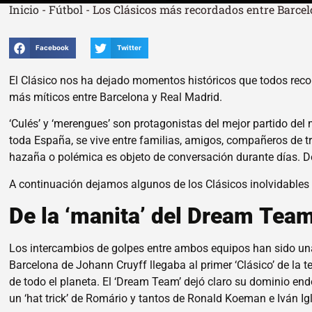
Inicio
-
Fútbol
-
Los Clásicos más recordados entre Barce
Facebook
Twitter
El Clásico nos ha dejado momentos históricos que todos rec
más míticos entre Barcelona y Real Madrid.
‘Culés’ y ‘merengues’ son protagonistas del mejor partido del
toda España, se vive entre familias, amigos, compañeros de trab
hazaña o polémica es objeto de conversación durante días. De
A continuación dejamos algunos de los Clásicos inolvidables p
De la ‘manita’ del Dream Team
Los intercambios de golpes entre ambos equipos han sido una 
Barcelona de Johann Cruyff llegaba al primer ‘Clásico’ de l
de todo el planeta. El ‘Dream Team’ dejó claro su dominio e
un ‘hat trick’ de Romário y tantos de Ronald Koeman e Iván Ig