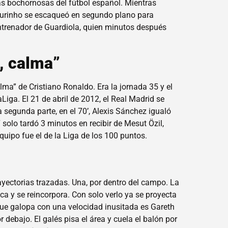
s bochornosas del fútbol español. Mientras
Mourinho se escaqueó en segundo plano para
entrenador de Guardiola, quien minutos después
, calma”
lma” de Cristiano Ronaldo. Era la jornada 35 y el
iga. El 21 de abril de 2012, el Real Madrid se
 segunda parte, en el 70’, Alexis Sánchez igualó
 solo tardó 3 minutos en recibir de Mesut Özil,
equipo fue el de la Liga de los 100 puntos.
rayectorias trazadas. Una, por dentro del campo. La
ica y se reincorpora. Con solo verlo ya se proyecta
 que galopa con una velocidad inusitada es Gareth
debajo. El galés pisa el área y cuela el balón por