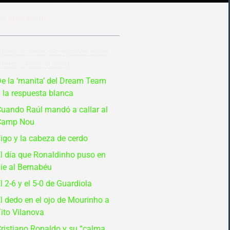
de contenidos
Clásicos más recordados entre
elona y Real Madrid
e la ‘manita’ del Dream Team
 la respuesta blanca
uando Raúl mandó a callar al
Camp Nou
igo y la cabeza de cerdo
l día que Ronaldinho puso en
ie al Bernabéu
l 2-6 y el 5-0 de Guardiola
l dedo en el ojo de Mourinho a
ito Vilanova
ristiano Ronaldo y su “calma,