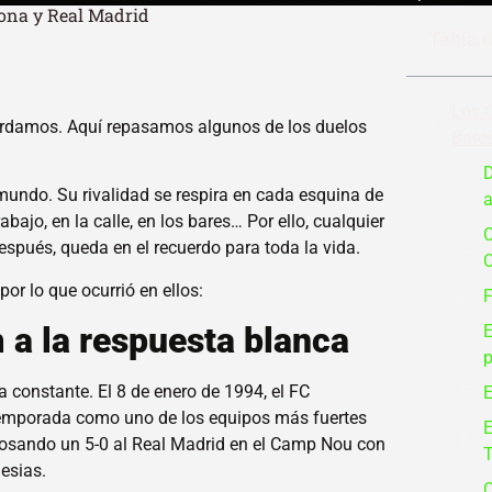
lona y Real Madrid
Tabla 
Los 
ordamos. Aquí repasamos algunos de los duelos
Barc
D
 mundo. Su rivalidad se respira en cada esquina de
a
ajo, en la calle, en los bares… Por ello, cualquier
C
spués, queda en el recuerdo para toda la vida.
or lo que ocurrió en ellos:
F
 a la respuesta blanca
E
p
constante. El 8 de enero de 1994, el FC
E
a temporada como uno de los equipos más fuertes
E
ndosando un 5-0 al Real Madrid en el Camp Nou con
T
lesias.
C