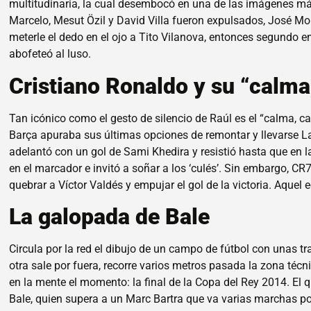
multitudinaria, la cual desembocó en una de las imágenes má
Marcelo, Mesut Özil y David Villa fueron expulsados, José 
meterle el dedo en el ojo a Tito Vilanova, entonces segundo 
abofeteó al luso.
Cristiano Ronaldo y su “calma
Tan icónico como el gesto de silencio de Raúl es el “calma, ca
Barça apuraba sus últimas opciones de remontar y llevarse LaL
adelantó con un gol de Sami Khedira y resistió hasta que en la
en el marcador e invitó a soñar a los ‘culés’. Sin embargo, CR7
quebrar a Víctor Valdés y empujar el gol de la victoria. Aquel 
La galopada de Bale
Circula por la red el dibujo de un campo de fútbol con unas t
otra sale por fuera, recorre varios metros pasada la zona técn
en la mente el momento: la final de la Copa del Rey 2014. El
Bale, quien supera a un Marc Bartra que va varias marchas por 