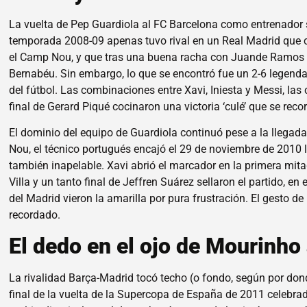
La vuelta de Pep Guardiola al FC Barcelona como entrenador sa
temporada 2008-09 apenas tuvo rival en un Real Madrid que c
el Camp Nou, y que tras una buena racha con Juande Ramos co
Bernabéu. Sin embargo, lo que se encontró fue un 2-6 legendar
del fútbol. Las combinaciones entre Xavi, Iniesta y Messi, las 
final de Gerard Piqué cocinaron una victoria ‘culé’ que se reco
El dominio del equipo de Guardiola continuó pese a la llega
Nou, el técnico portugués encajó el 29 de noviembre de 2010 
también inapelable. Xavi abrió el marcador en la primera mita
Villa y un tanto final de Jeffren Suárez sellaron el partido, 
del Madrid vieron la amarilla por pura frustración. El gesto
recordado.
El dedo en el ojo de Mourinho 
La rivalidad Barça-Madrid tocó techo (o fondo, según por dond
final de la vuelta de la Supercopa de España de 2011 celeb