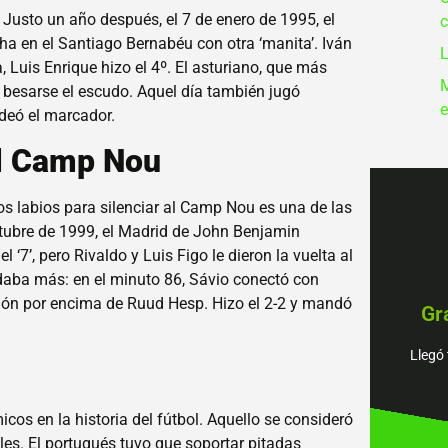
 Justo un año después, el 7 de enero de 1995, el
c
ha en el Santiago Bernabéu con otra ‘manita’. Iván
L
 Luis Enrique hizo el 4º. El asturiano, que más
M
n besarse el escudo. Aquel día también jugó
e
deó el marcador.
al Camp Nou
s labios para silenciar al Camp Nou es una de las
octubre de 1999, el Madrid de John Benjamin
‘7’, pero Rivaldo y Luis Figo le dieron la vuelta al
daba más: en el minuto 86, Sávio conectó con
piens
balón por encima de Ruud Hesp. Hizo el 2-2 y mandó
Gr
tenem
Encu
Llegó 
¡Jué
icos en la historia del fútbol. Aquello se consideró
les. El portugués tuvo que soportar pitadas