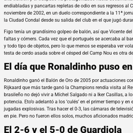
endiabladas y pancartas repletas de odio en sus regresos al C
noviembre de 2002, en un duelo correspondiente a la 11ª jorn
la Ciudad Condal desde su salida del club en el que jugó dur
Figo tenía un grandísimo golpeo de balón, así que Vicente d
faltas y córners. Cada vez que el portugués se acercaba al ba
y todo tipo de objetos, pero lo que menos se esperaba ver vola
testa de cerdo asada sobre el césped del Camp Nou es otra de
El día que Ronaldinho puso en
Ronaldinho ganó el Balón de Oro de 2005 por actuaciones com
Rijkaard que más tarde ganó la Champions rendía visita al Rea
brasileño no dejó vivir a Míchel Salgado ni a Iker Casillas, a
potencia. Eto’o adelantó a los ‘culés’ en el primer tiempo y en 
jugadas explosivas. Tras hacer el 0-3, las cámaras de televis
en pie. Pero no fueron ellos solos, muchos aficionados madridi
El 2-6 y el 5-0 de Guardiola