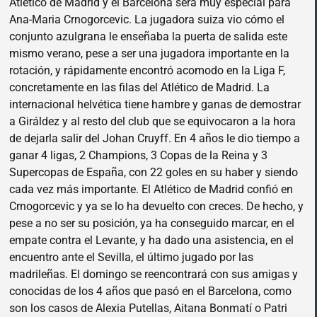
Atlético de Madrid y el Barcelona será muy especial para
Ana-Maria Crnogorcevic. La jugadora suiza vio cómo el
conjunto azulgrana le enseñaba la puerta de salida este
mismo verano, pese a ser una jugadora importante en la
rotación, y rápidamente encontró acomodo en la Liga F,
concretamente en las filas del Atlético de Madrid. La
internacional helvética tiene hambre y ganas de demostrar
a Giráldez y al resto del club que se equivocaron a la hora
de dejarla salir del Johan Cruyff. En 4 años le dio tiempo a
ganar 4 ligas, 2 Champions, 3 Copas de la Reina y 3
Supercopas de España, con 22 goles en su haber y siendo
cada vez más importante. El Atlético de Madrid confió en
Crnogorcevic y ya se lo ha devuelto con creces. De hecho, y
pese a no ser su posición, ya ha conseguido marcar, en el
empate contra el Levante, y ha dado una asistencia, en el
encuentro ante el Sevilla, el último jugado por las
madrileñas. El domingo se reencontrará con sus amigas y
conocidas de los 4 años que pasó en el Barcelona, como
son los casos de Alexia Putellas, Aitana Bonmatí o Patri