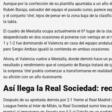
Aunque por la confección de su plantilla apuntaba a un año de
Rubén Baraja, salvador del equipo el pasado curso, parece se
y el conjunto ‘che’, lejos de penar en la zona baja de la clasif
la tabla.
El cuadro de Mestalla ocupa actualmente el 6º lugar de la clas
desperdiciado en dos ocasiones el ponerse con ventaja en el m
1 y 1-2 fue dominando el Valencia en casa del equipo andaluz
pero Sergio Arribas igualó la contienda en ambas ocasiones.
Ahora, el Valencia vuelve a Mestalla, donde derrotó hace un pa
resultado y rendimiento que el conjunto de Baraja tratará de i
la sorpresa ‘che’ podría comenzar a transformarse en realid
su afición con un año ilusionante.
Así llega la Real Sociedad: r
Después de su apretada derrota por 2-1 frente al Real Madrid
League frente al Inter de Milán, la Real Sociedad sumó tres pu
mental al imponerse en Anoeta por 4-3 al Getafe en un partid