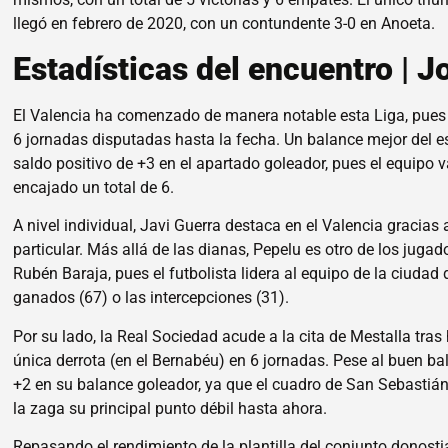
llegó en febrero de 2020, con un contundente 3-0 en Anoeta.
Estadísticas del encuentro | 
El Valencia ha comenzado de manera notable esta Liga, pues a
6 jornadas disputadas hasta la fecha. Un balance mejor del 
saldo positivo de +3 en el apartado goleador, pues el equipo
encajado un total de 6.
A nivel individual, Javi Guerra destaca en el Valencia gracia
particular. Más allá de las dianas, Pepelu es otro de los juga
Rubén Baraja, pues el futbolista lidera al equipo de la ciuda
ganados (67) o las intercepciones (31).
Por su lado, la Real Sociedad acude a la cita de Mestalla tra
única derrota (en el Bernabéu) en 6 jornadas. Pese al buen ba
+2 en su balance goleador, ya que el cuadro de San Sebastián
la zaga su principal punto débil hasta ahora.
Repasando el rendimiento de la plantilla del conjunto donos