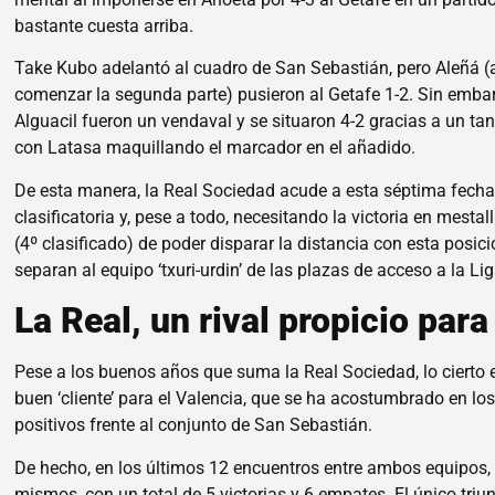
bastante cuesta arriba.
Take Kubo adelantó al cuadro de San Sebastián, pero Aleñá (
comenzar la segunda parte) pusieron al Getafe 1-2. Sin embar
Alguacil fueron un vendaval y se situaron 4-2 gracias a un ta
con Latasa maquillando el marcador en el añadido.
De esta manera, la Real Sociedad acude a esta séptima fecha
clasificatoria y, pese a todo, necesitando la victoria en mestal
(4º clasificado) de poder disparar la distancia con esta posi
separan al equipo ‘txuri-urdin’ de las plazas de acceso a la 
La Real, un rival propicio para
Pese a los buenos años que suma la Real Sociedad, lo cierto 
buen ‘cliente’ para el Valencia, que se ha acostumbrado en l
positivos frente al conjunto de San Sebastián.
De hecho, en los últimos 12 encuentros entre ambos equipos,
mismos, con un total de 5 victorias y 6 empates. El único tri