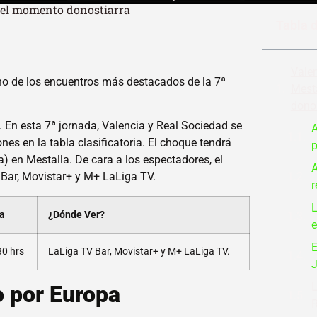
e el momento donostiarra
Tabla 
Valen
no de los encuentros más destacados de la 7ª
Mest
donos
. En esta 7ª jornada, Valencia y Real Sociedad se
A
es en la tabla clasificatoria. El choque tendrá
p
) en Mestalla. De cara a los espectadores, el
A
 Bar, Movistar+ y M+ LaLiga TV.
r
L
a
¿Dónde Ver?
e
E
30 hrs
LaLiga TV Bar, Movistar+ y M+ LaLiga TV.
J
L
o por Europa
R