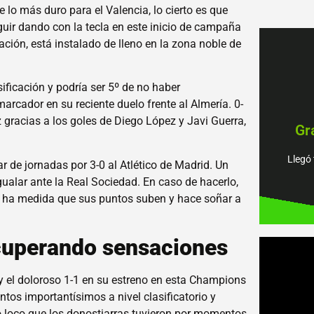
 lo más duro para el Valencia, lo cierto es que
guir dando con la tecla en este inicio de campaña
icación, está instalado de lleno en la zona noble de
ificación y podría ser 5º de no haber
arcador en su reciente duelo frente al Almería. 0-
piens
 gracias a los goles de Diego López y Javi Guerra,
Gr
tenem
Encu
Llegó 
r de jornadas por 3-0 al Atlético de Madrid. Un
¡Jué
gualar ante la Real Sociedad. En caso de hacerlo,
ad ha medida que sus puntos suben y hace soñar a
ecuperando sensaciones
 y el doloroso 1-1 en su estreno en esta Champions
ntos importantísimos a nivel clasificatorio y
o loco que los donostiarras tuvieron por momentos