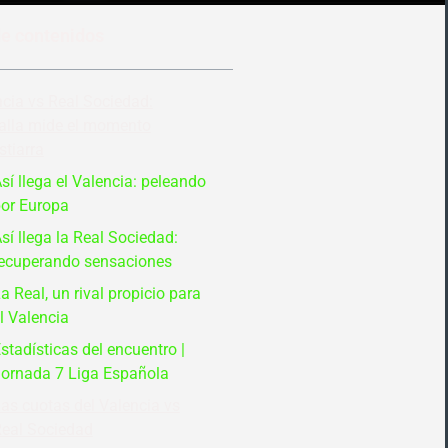
de contenidos
cia vs Real Sociedad:
alla mide el momento
tiarra
sí llega el Valencia: peleando
or Europa
sí llega la Real Sociedad:
ecuperando sensaciones
a Real, un rival propicio para
l Valencia
stadísticas del encuentro |
ornada 7 Liga Española
as cuotas del Valencia vs
eal Sociedad