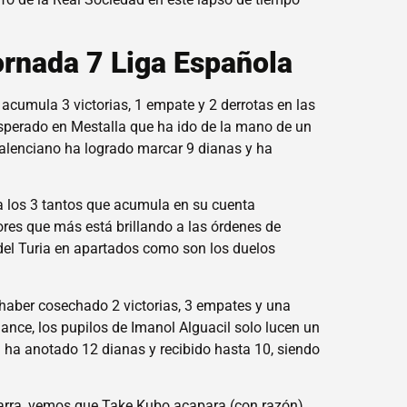
Jornada 7 Liga Española
cumula 3 victorias, 1 empate y 2 derrotas en las
esperado en Mestalla que ha ido de la mano de un
 valenciano ha logrado marcar 9 dianas y ha
s a los 3 tantos que acumula en su cuenta
dores que más está brillando a las órdenes de
d del Turia en apartados como son los duelos
s haber cosechado 2 victorias, 3 empates y una
lance, los pupilos de Imanol Alguacil solo lucen un
 ha anotado 12 dianas y recibido hasta 10, siendo
tiarra, vemos que Take Kubo acapara (con razón)