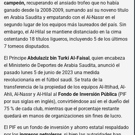
campeón,
recuperando el ansiado trofeo que no había
ganado desde la 2008-2009, sumando así su noveno título
en Arabia Saudita y empatando con el Al-Nassr en el
segundo lugar de los equipos más laureados del país. Sin
embargo, el Al-Hilal se mantiene distanciado en la cima
ostentando 18 títulos ligueros, incluyendo 5 de los últimos
7 torneos disputados.
El Príncipe
Abdulaziz bin Turki Al-Faisal
, quien encabeza
el Ministerio de Deportes de Arabia Saudita, anunció el
pasado lunes 5 de junio de 2023 una medida
revolucionaria en el fútbol saudí. Se trata de la
transferencia de la propiedad de los equipos Al-Ittihad, Al-
Ahli, Al-Nassr y Al-Hilal al
Fondo de Inversión Pública
(PIF
por sus siglas en inglés), convirtiéndose así en el dueño del
75 % de cada club, mientras que el porcentaje restante
quedará en manos de organizaciones sin fines de lucro.
El PIF es un fondo de inversión y ahorro estatal respaldado
por los
ingresos petroleros
, si bien las autoridades han