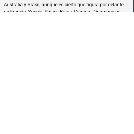
Australia y Brasil, aunque es cierto que figura por delante
de Francia, Suecia, Países Bajos, Canadá, Dinamarca y
otros equipos residuales en lo que a ser favorito se refiere.