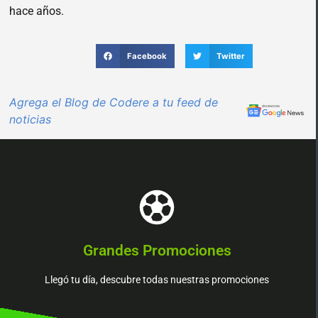
hace años.
Facebook
Twitter
Agrega el Blog de Codere a tu feed de
noticias
Más Información
para ti. No lo pienses más, hoy es tu día de suerte.
Grandes Promociones
Encuentra una increíble promoción, tenemos algo especial
Llegó tu día, descubre todas nuestras promociones
¡Juégatela con nosotros!