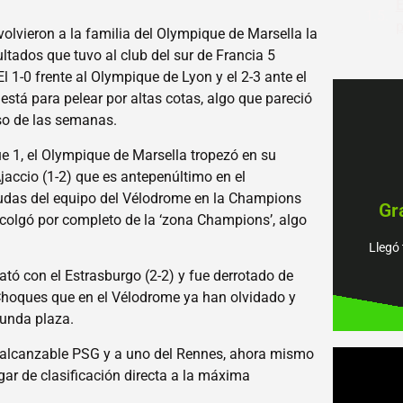
E
p
volvieron a la familia del Olympique de Marsella la
ltados que tuvo al club del sur de Francia 5
El 1-0 frente al Olympique de Lyon y el 2-3 ante el
stá para pelear por altas cotas, algo que pareció
aso de las semanas.
ue 1, el Olympique de Marsella tropezó en su
jaccio (1-2) que es antepenúltimo en el
piens
dudas del equipo del Vélodrome en la Champions
Gr
tenem
scolgó por completo de la ‘zona Champions’, algo
Encu
Llegó 
¡Jué
ató con el Estrasburgo (2-2) y fue derrotado de
Choques que en el Vélodrome ya han olvidado y
gunda plaza.
 inalcanzable PSG y a uno del Rennes, ahora mismo
gar de clasificación directa a la máxima