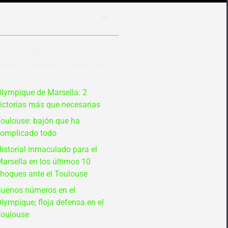
de contenidos
pique de Marsella vs
use: en camino a cumplir los
ivos
lympique de Marsella: 2
ictorias más que necesarias
oulouse: bajón que ha
omplicado todo
istorial inmaculado para el
arsella en los últimos 10
hoques ante el Toulouse
uenos números en el
lympique; floja defensa en el
oulouse