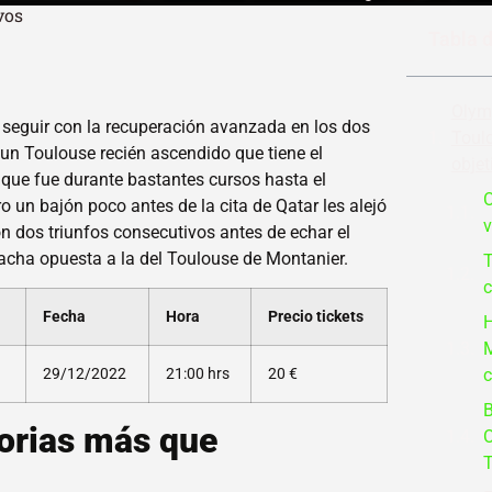
vos
Tabla 
Olym
e seguir con la recuperación avanzada en los dos
Toulo
 un Toulouse recién ascendido que tiene el
objet
1 que fue durante bastantes cursos hasta el
O
o un bajón poco antes de la cita de Qatar les alejó
v
n dos triunfos consecutivos antes de echar el
cha opuesta a la del Toulouse de Montanier.
T
c
Fecha
Hora
Precio tickets
H
M
c
29/12/2022
21:00 hrs
20 €
B
torias más que
O
T