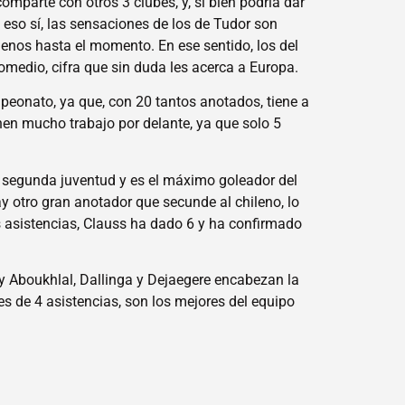
omparte con otros 3 clubes, y, si bien podría dar
 eso sí, las sensaciones de los de Tudor son
menos hasta el momento. En ese sentido, los del
omedio, cifra que sin duda les acerca a Europa.
mpeonato, ya que, con 20 tantos anotados, tiene a
enen mucho trabajo por delante, ya que solo 5
e segunda juventud y es el máximo goleador del
y otro gran anotador que secunde al chileno, lo
s asistencias, Clauss ha dado 6 y ha confirmado
y Aboukhlal, Dallinga y Dejaegere encabezan la
s de 4 asistencias, son los mejores del equipo