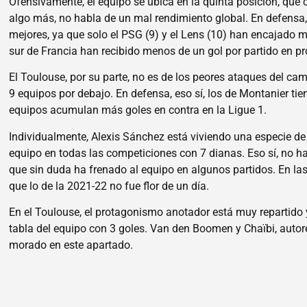
Ofensivamente, el equipo se ubica en la quinta posición, que c
algo más, no habla de un mal rendimiento global. En defensa,
mejores, ya que solo el PSG (9) y el Lens (10) han encajado 
sur de Francia han recibido menos de un gol por partido en pr
El Toulouse, por su parte, no es de los peores ataques del ca
9 equipos por debajo. En defensa, eso sí, los de Montanier ti
equipos acumulan más goles en contra en la Ligue 1.
Individualmente, Alexis Sánchez está viviendo una especie d
equipo en todas las competiciones con 7 dianas. Eso sí, no ha
que sin duda ha frenado al equipo en algunos partidos. En la
que lo de la 2021-22 no fue flor de un día.
En el Toulouse, el protagonismo anotador está muy repartido 
tabla del equipo con 3 goles. Van den Boomen y Chaïbi, autore
morado en este apartado.