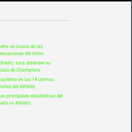
de contenidos
 vs Athletic: un duelo con
a a Europa
etis: en busca de las
ensaciones del inicio
thletic: toca defender su
laza de Champions
quilibrio en las 14 últimas
isitas del Athletic
as principales estadísticas del
etis vs Athletic
l Athletic tiene la delantera en
as apuestas