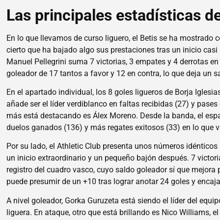
Las principales estadísticas de
En lo que llevamos de curso liguero, el Betis se ha mostrad
cierto que ha bajado algo sus prestaciones tras un inicio cas
Manuel Pellegrini suma 7 victorias, 3 empates y 4 derrotas en
goleador de 17 tantos a favor y 12 en contra, lo que deja un s
En el apartado individual, los 8 goles ligueros de Borja Iglesia
añade ser el líder verdiblanco en faltas recibidas (27) y pases 
más está destacando es Álex Moreno. Desde la banda, el españ
duelos ganados (136) y más regates exitosos (33) en lo que
Por su lado, el Athletic Club presenta unos números idénticos a
un inicio extraordinario y un pequeño bajón después. 7 victori
registro del cuadro vasco, cuyo saldo goleador sí que mejora 
puede presumir de un +10 tras lograr anotar 24 goles y encaja
A nivel goleador, Gorka Guruzeta está siendo el líder del equ
liguera. En ataque, otro que está brillando es Nico Williams, e