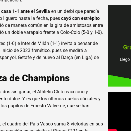
casa 1-1 ante el Sevilla
en un derbi que parecía
o liguero hasta la fecha, pues
cayó con estrépito
tió de manera común en la gira de amistosos entre
ió un doble varapalo frente a Colo-Colo (5-0 y 1-0).
piens
d (1-0) e Inter de Milán (1-1) invita a pensar de
Gr
tenem
 inicio de 2023 frenético, pues se medirá a
Encu
spanyol, Getafe y de nuevo al Barça (en Liga) de
Llegó 
¡Jué
aza de Champions
dos sin ganar, el Athletic Club reaccionó y
to dulce. Y es que los últimos duelos oficiales y
los pupilos de Ernesto Valverde, que se han
 el cuadro del País Vasco suma 8 victorias en sus
a ocasión en su visita al Girona (2-1) en la