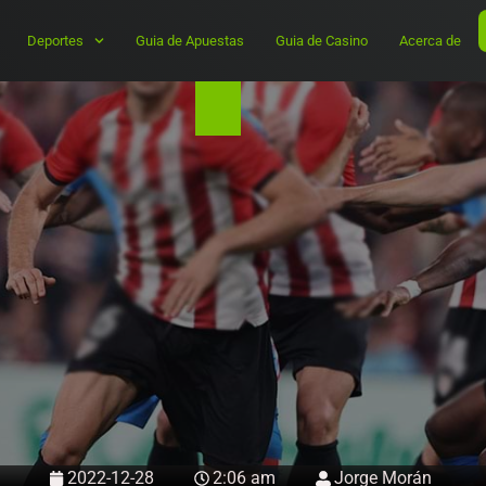
Deportes
Guia de Apuestas
Guia de Casino
Acerca de
2022-12-28
2:06 am
Jorge Morán