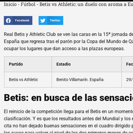
Inicio
-
Fútbol
-
Betis vs Athletic: un duelo con aroma a E
Facebook
Twitter
Real Betis y Athletic Club se ven las caras en la 15ª jornada 
España que regresa tras el parón por la Copa del Mundo de Q
ocupar los lugares que dan acceso a las plazas europeas.
Partido
Estadio
Fe
Betis vs Athletic
Benito Villamarín. España
29/
Betis: en busca de las sensaci
El reinicio de la competición llega para el Betis en un moment
clasificación. Y es que los resultados antes del Mundial y lo
cita no han dejado buenas sensaciones en el cuadro dirigido p
los suyos para volver al nivel de los dos primeros meses de c