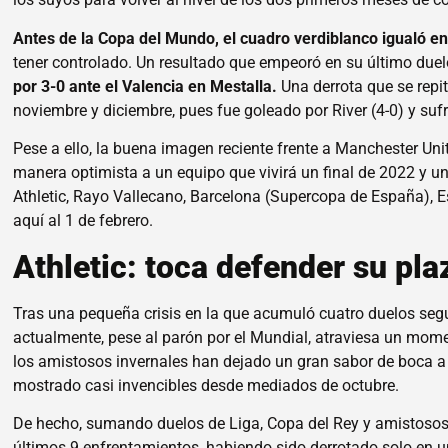
Antes de la Copa del Mundo, el cuadro verdiblanco igualó en 
tener controlado. Un resultado que empeoró en su último duel
por 3-0 ante el Valencia en Mestalla.
Una derrota que se repi
noviembre y diciembre, pues fue goleado por River (4-0) y sufr
Pese a ello, la buena imagen reciente frente a Manchester Unite
manera optimista a un equipo que vivirá un final de 2022 y un
Athletic, Rayo Vallecano, Barcelona (Supercopa de España), E
aquí al 1 de febrero.
Athletic: toca defender su pl
Tras una pequeña crisis en la que acumuló cuatro duelos segui
actualmente, pese al parón por el Mundial, atraviesa un momen
los amistosos invernales han dejado un gran sabor de boca a 
mostrado casi invencibles desde mediados de octubre.
De hecho, sumando duelos de Liga, Copa del Rey y amistosos,
últimos 9 enfrentamientos, habiendo sido derrotado solo en un