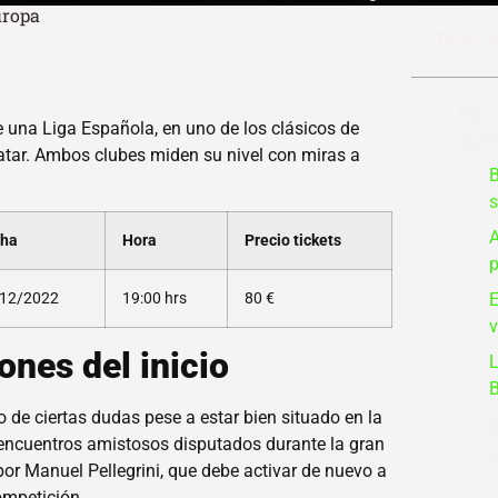
uropa
Tabla 
Betis
de una Liga Española, en uno de los clásicos de
arom
atar. Ambos clubes miden su nivel con miras a
B
s
A
cha
Hora
Precio tickets
p
E
12/2022
19:00 hrs
80 €
v
ones del inicio
L
B
o de ciertas dudas pese a estar bien situado en la
E
s encuentros amistosos disputados durante la gran
l
or Manuel Pellegrini, que debe activar de nuevo a
ompetición.