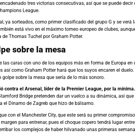
encadenado tres victorias consecutivas, así que se puede decir q
 Champions League.
al, ya sorteados, como primer clasificado del grupo G y se verá 
también está vivo en el máximo torneo europeo de clubes, aunque
ida de Thomas Tuchel por Graham Potter.
lpe sobre la mesa
 ve las caras con uno de los equipos más en forma de Europa en
 es así como Graham Potter hará que los suyos encaren el duelo.
n golpe sobre la mesa que sería de lo más sonoro.
dió contra el Arsenal, líder de la Premier League, por la mínima
Stamford Bridge pretenden dar un vuelco a su dinámica, así qu
tra el Dinamo de Zagreb que hizo de bálsamo.
 que con el Manchester City, que este será su primer compromis
o margen para entrenar, pues el choque copero tendrá lugar entr
derribar los complejos de haber hilvanado unas primeras semana