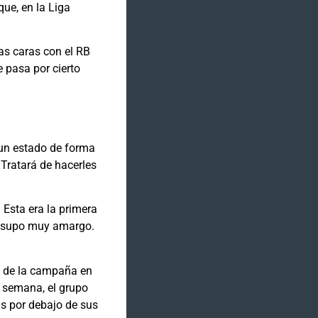
ue, en la Liga
las caras con el RB
 pasa por cierto
 un estado de forma
 Tratará de hacerles
.
Esta era la primera
e supo muy amargo.
o de la campaña en
e semana, el grupo
s por debajo de sus