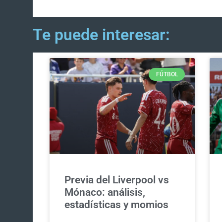
Te puede interesar:
FÚTBOL
Previa del Liverpool vs
Mónaco: análisis,
estadísticas y momios