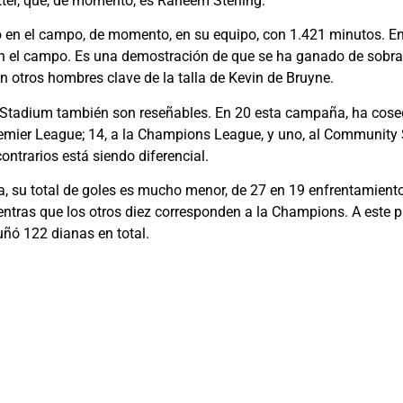
er, que, de momento, es Raheem Sterling.
en el campo, de momento, en su equipo, con 1.421 minutos. En e
en el campo. Es una demostración de que se ha ganado de sobra
n otros hombres clave de la talla de Kevin de Bruyne.
ad Stadium también son reseñables. En 20 esta campaña, ha cos
remier League; 14, a la Champions League, y uno, al Community 
ontrarios está siendo diferencial.
a, su total de goles es mucho menor, de 27 en 19 enfrentamiento
ntras que los otros diez corresponden a la Champions. A este p
uñó 122 dianas en total.