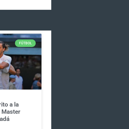
FÚTBOL
ito a la
l Master
nadá