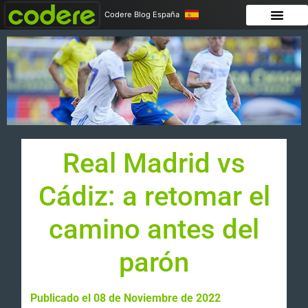
Codere Blog España
Real Madrid vs
Cádiz: a retomar el
camino antes del
parón
Publicado el 08 de Noviembre de 2022