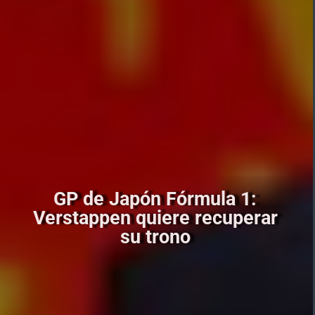
GP de Japón Fórmula 1:
Verstappen quiere recuperar
su trono