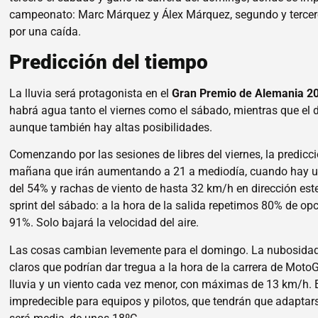
campeonato: Marc Márquez y Álex Márquez, segundo y tercero c
por una caída.
Predicción del tiempo
La lluvia será protagonista en el
Gran Premio de Alemania 2
habrá agua tanto el viernes como el sábado, mientras que el
aunque también hay altas posibilidades.
Comenzando por las sesiones de libres del viernes, la predic
mañana que irán aumentando a 21 a mediodía, cuando hay un
del 54% y rachas de viento de hasta 32 km/h en dirección est
sprint del sábado: a la hora de la salida repetimos 80% de op
91%. Solo bajará la velocidad del aire.
Las cosas cambian levemente para el domingo. La nubosidad t
claros que podrían dar tregua a la hora de la carrera de Moto
lluvia y un viento cada vez menor, con máximas de 13 km/h. 
impredecible para equipos y pilotos, que tendrán que adapta