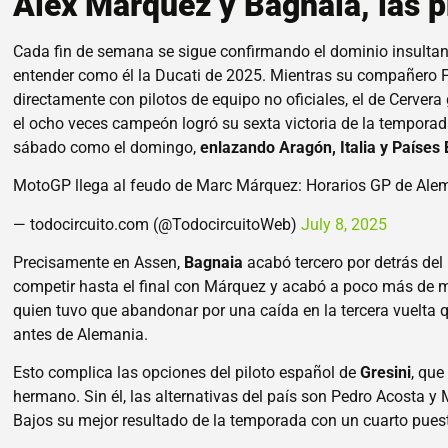
Álex Márquez y Bagnaia, las 
Cada fin de semana se sigue confirmando el dominio insulta
entender como él la Ducati de 2025. Mientras su compañero F
directamente con pilotos de equipo no oficiales, el de Cerver
el ocho veces campeón logró su sexta victoria de la temporada
sábado como el domingo,
enlazando Aragón, Italia y Países 
MotoGP llega al feudo de Marc Márquez: Horarios GP de Al
— todocircuito.com (@TodocircuitoWeb)
July 8, 2025
Precisamente en Assen,
Bagnaia
acabó tercero por detrás de
competir hasta el final con Márquez y acabó a poco más de me
quien tuvo que abandonar por una caída en la tercera vuelta
antes de Alemania.
Esto complica las opciones del piloto español de
Gresini
, que
hermano. Sin él, las alternativas del país son Pedro Acosta y
Bajos su mejor resultado de la temporada con un cuarto puest