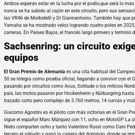
Ambos esperan estar en la lucha por el podio,que será lo má
nunca se ha subido al cajón en este circuito, pero sus sensac
las VR46 de Morbidelli y Di Giannantonio. También hay que pre
Yamaha se ha mostrado veloz logrando cuatro poles en 2025,
carreras. En Países Bajos, el francés largó primero y terminó 
Sachsenring: un circuito exige
equipos
El Gran Premio de Alemania
es una cita habitual del Campe
50 se integra como prueba oficial, llegando a convivir con el
pasando por circuitos como Avus, Solitude o los míticos Nords
país, las motos pasaron por Hockenheim y Nürburgring hasta
trazado corto pero complejo de 3.760 metros, 14 curvas y múlt
Giacomo Agostini es el piloto con más victorias en el Gran P
sigue el español Marc Márquez con 11, ocho en MotoGP. La últ
Nieto comparten ocho y tanto Valentino Rossi como Dani Ped
tercero el sábado y ganó la carrera del domingo, donde se im