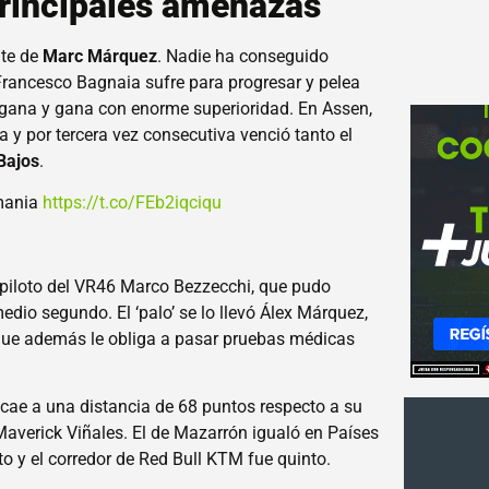
principales amenazas
nte de
Marc Márquez
. Nadie ha conseguido
rancesco Bagnaia sufre para progresar y pelea
a gana y gana con enorme superioridad. En Assen,
 y por tercera vez consecutiva venció tanto el
Bajos
.
emania
https://t.co/FEb2iqciqu
l piloto del VR46 Marco Bezzecchi, que pudo
dio segundo. El ‘palo’ se lo llevó Álex Márquez,
 que además le obliga a pasar pruebas médicas
 cae a una distancia de 68 puntos respecto a su
 Maverick Viñales. El de Mazarrón igualó en Países
o y el corredor de Red Bull KTM fue quinto.