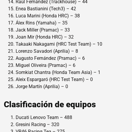
Raúl Fernández (Trackhouse) – 44
Enea Bastianini (Tech3) – 42
Luca Marini (Honda HRC) – 38
Álex Rins (Yamaha) – 35
Jack Miller (Pramac) – 33
Joan Mir (Honda HRC) – 32
Takaaki Nakagami (HRC Test Team) – 10
Lorenzo Savadori (Aprilia) – 8
Augusto Fernández (Pramac) – 6
Miguel Oliveira (Pramac) – 6
Somkiat Chantra (Honda Team Asia) – 1
Aleix Espargaró (HRC Test Team) – 0
Jorge Martín (Aprilia) – 0
Clasificación de equipos
Ducati Lenovo Team – 488
Gresini Racing – 320
VR46 Racing Tea – 275