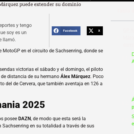
Márquez puede extender su dominio
Tabla 
eportes y tengo
GP A
Facebook
X
 que soy es un
Márq
 llamó.
domi
MotoGP en el circuito de Sachsenring, donde se
D
endas victorias el sábado y el domingo, el piloto
68 de distancia de su hermano
Álex Márquez
. Poco
to del de Cervera, que también aventaja en 126 a
Á
mania 2025
p
S
os posee
DAZN
, de modo que esta será la
e
n Sachsenring en su totalidad a través de sus