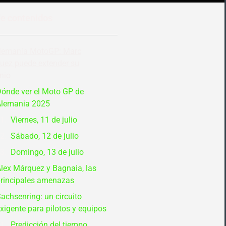
de contenidos
lemania MotoGP: Marc
uez puede extender su
nio
ónde ver el Moto GP de
Alemania 2025
Viernes, 11 de julio
Sábado, 12 de julio
Domingo, 13 de julio
lex Márquez y Bagnaia, las
rincipales amenazas
achsenring: un circuito
xigente para pilotos y equipos
Predicción del tiempo