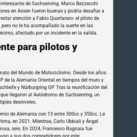
s interesante de Sachsenring. Marco Bezzecchi
iones en Assen fueron buenas y podría desafiar a
star atención a Fabio Quartararo: el piloto de
 pero no le ha acompañado la suerte en las
décimo, afectado por un incidente en la salida.
nte para pilotos y
onato del Mundo de Motociclismo. Desde los años
 GP de la Alemania Oriental en tiempos del muro y
chleife y Nürburgring GP. Tras la reunificación del
 que llegaron al Autódromo de Sachsenring, un
iples desniveles.
remio de Alemania con 13 entre 500cc y 350cc. Le
ima, en 2021. Mientras, Carlo Ubbiali y Ángel
rosa, seis. En 2024, Francesco Bagnaia fue
puso a sus dos competidores por este