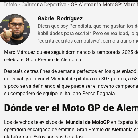
Inicio
-
Columna Deportiva
-
GP Alemania MotoGP: Marc 
Gabriel Rodríguez
Dicen que soy Periodista, que me gustan los d
habilidades para escribir. Pero en realidad, lo
“cuenta cuentos compulsivo”, como alguno me
Marc Márquez quiere seguir dominando la temporada 2025 de 
celebra el Gran Premio de Alemania.
Después de tres fines de semana perfectos en los que enlazó s
de Ducati ya lidera el Mundial de pilotos con 307 puntos, a 
a poco se va definiendo el que puede ser el noveno campeona
su compañero de equipo, el italiano Pecco Bagnaia.
Dónde ver el Moto GP de Ale
Los derechos televisivos del
Mundial de MotoGP
en España l
operadora encargada de emitir el Gran Premio de
Alemania
e
plataformas. Estos son sus horarios: