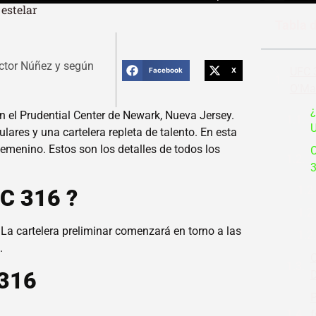
 estelar
Tabla 
ctor Núñez y según
UFC 3
Facebook
X
O'Ma
¿
n el Prudential Center de Newark, Nueva Jersey.
U
lares y una cartelera repleta de talento. En esta
femenino. Estos son los detalles de todos los
C
FC 316 ?
 La cartelera preliminar comenzará en torno a las
.
C
 316
D
P
f