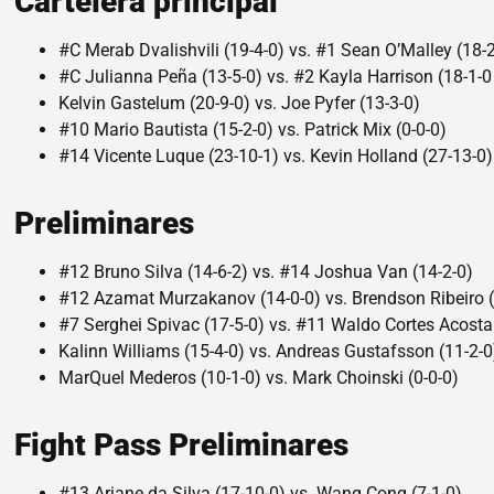
Cartelera principal
#C Merab Dvalishvili (19-4-0) vs. #1 Sean O’Malley (18-
#C Julianna Peña (13-5-0) vs. #2 Kayla Harrison (18-1-0
Kelvin Gastelum (20-9-0) vs. Joe Pyfer (13-3-0)
#10 Mario Bautista (15-2-0) vs. Patrick Mix (0-0-0)
#14 Vicente Luque (23-10-1) vs. Kevin Holland (27-13-0)
Preliminares
#12 Bruno Silva (14-6-2) vs. #14 Joshua Van (14-2-0)
#12 Azamat Murzakanov (14-0-0) vs. Brendson Ribeiro (
#7 Serghei Spivac (17-5-0) vs. #11 Waldo Cortes Acosta
Kalinn Williams (15-4-0) vs. Andreas Gustafsson (11-2-0
MarQuel Mederos (10-1-0) vs. Mark Choinski (0-0-0)
Fight Pass Preliminares
#13 Ariane da Silva (17-10-0) vs. Wang Cong (7-1-0)