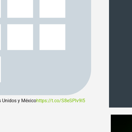
s Unidos y México
https://t.co/S8eSPlv9I5