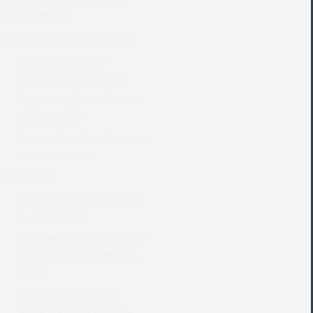
ayla Harrison
tros combates destacados
Peso medio: Kelvin
Gastelum vs Joe Pyfer
Peso gallo: Mario Bautista
vs Patchy Mix
Peso welter: Vicente Luque
vs Kevin Holland
reliminares
Peso Mosca: Bruno Silkva
vs Joshua Van
Peso semipesado: Azamat
Murzakanov vs Brendson
Ribeiro
Peso pesado: Serghei
Spivac vs Waldo Cortés