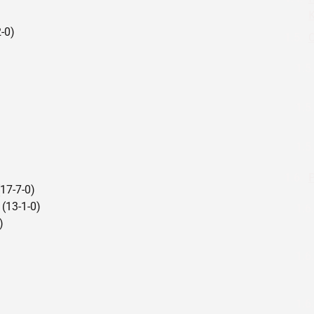
K
2-0)
O
P
17-7-0)
 (13-1-0)
)