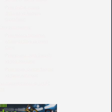
Peso Welter: Khaos
Williams vs Andreas
Gustafsson
Early preliminares’
Peso mosca femenino:
Ariane da Silva vs Wang
Cong
Peso pluma: Jeka Saragih
vs Yoo Joo-sang
Peso ligero: Quillan Salkilld
vs Yanal Ashmouz
as mejores cuotas de la UFC
316