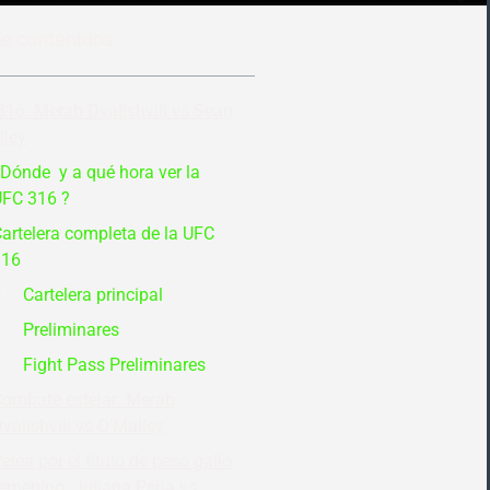
de contenidos
16: Merab Dvalishvili vs Sean
lley
Dónde y a qué hora ver la
FC 316 ?
artelera completa de la UFC
316
Cartelera principal
Preliminares
Fight Pass Preliminares
ombate estelar: Merab
valishvili vs O’Malley
elea por el título de peso gallo
emenino: Juliana Peña vs