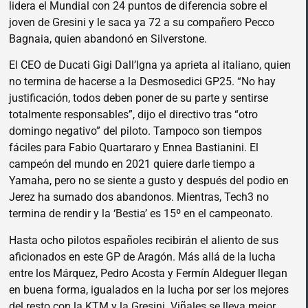
lidera el Mundial con 24 puntos de diferencia sobre el
joven de Gresini y le saca ya 72 a su compañero Pecco
Bagnaia, quien abandonó en Silverstone.
El CEO de Ducati Gigi Dall’Igna ya aprieta al italiano, quien
no termina de hacerse a la Desmosedici GP25. “No hay
justificación, todos deben poner de su parte y sentirse
totalmente responsables”, dijo el directivo tras “otro
domingo negativo” del piloto. Tampoco son tiempos
fáciles para Fabio Quartararo y Ennea Bastianini. El
campeón del mundo en 2021 quiere darle tiempo a
Yamaha, pero no se siente a gusto y después del podio en
Jerez ha sumado dos abandonos. Mientras, Tech3 no
termina de rendir y la ‘Bestia’ es 15º en el campeonato.
Hasta ocho pilotos españoles recibirán el aliento de sus
aficionados en este GP de Aragón. Más allá de la lucha
entre los Márquez, Pedro Acosta y Fermín Aldeguer llegan
en buena forma, igualados en la lucha por ser los mejores
del resto con la KTM y la Gresini. Viñales se lleva mejor