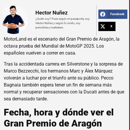
Hector Nuñez
Facebook
¿Quién soy? Pues según mi pasaporte, soy
Héctor Núñez y según lo vivido, soy
X
periodista y marketero.
MotorLand es el escenario del Gran Premio de Aragón, la
octava prueba del Mundial de MotoGP 2025. Los
españoles vuelven a correr en casa.
Tras la accidentada carrera en Silverstone y la sorpresa de
Marco Bezzecchi, los hermanos Marc y Álex Márquez
volverán a luchar por el triunfo ante su público. Pecco
Bagnaia también espera tener un fin de semana más
normal y recuperar sensaciones con la Ducati antes de que
sea demasiado tarde.
Fecha, hora y dónde ver el
Gran Premio de Aragón