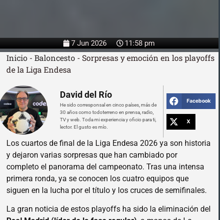
7 Jun 2026
11:58 pm
Inicio
-
Baloncesto
-
Sorpresas y emoción en los playoffs
de la Liga Endesa
David del Río
Facebook
He sido corresponsal en cinco países, más de
30 años como todoterreno en prensa, radio,
TV y web. Toda mi experiencia y oficio para ti,
X
lector. El gusto es mío.
Los cuartos de final de la Liga Endesa 2026 ya son historia
y dejaron varias sorpresas que han cambiado por
completo el panorama del campeonato. Tras una intensa
primera ronda, ya se conocen los cuatro equipos que
siguen en la lucha por el título y los cruces de semifinales.
La gran noticia de estos playoffs ha sido la eliminación del