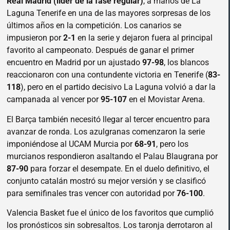
Real Madrid (líder de la fase regular)
, a manos de La
Laguna Tenerife en una de las mayores sorpresas de los
últimos años en la competición. Los canarios se
impusieron por
2-1
en la serie y dejaron fuera al principal
favorito al campeonato. Después de ganar el primer
encuentro en Madrid por un ajustado
97-98
, los blancos
reaccionaron con una contundente victoria en Tenerife (
83-
118
), pero en el partido decisivo La Laguna volvió a dar la
campanada al vencer por
95-107
en el Movistar Arena.
El Barça también necesitó llegar al tercer encuentro para
avanzar de ronda. Los azulgranas comenzaron la serie
imponiéndose al UCAM Murcia por
68-91
, pero los
murcianos respondieron asaltando el Palau Blaugrana por
87-90
para forzar el desempate. En el duelo definitivo, el
conjunto catalán mostró su mejor versión y se clasificó
para semifinales tras vencer con autoridad por
76-100
.
Valencia Basket fue el único de los favoritos que cumplió
los pronósticos sin sobresaltos. Los taronja derrotaron al